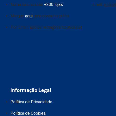
Numa das nossas
+200 lojas
Email:
online
Marque
aqui
uma consulta grátis
Por Email:
apoiocliente@multiopticas.pt
Informação Legal
Política de Privacidade
Política de Cookies