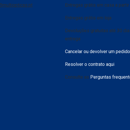
@multiopticas.pt
Entregas grátis em casa a parti
Entregas grátis em loja
Devoluções gratuitas até 30 di
entrega
Cancelar ou devolver um pedido
Resolver o contrato aqui
Consulte as
Perguntas frequen