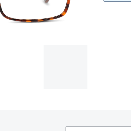
am os meus olhos?
Olhar por todos
Adaptáveis à luz
Ver todos os artigos
Lentes personalizadas