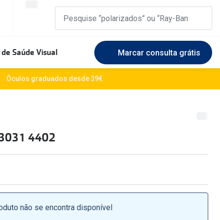
 de Saúde Visual
Marcar consulta grátis
Marcas Exclusivas
Óculos graduados desde 39€
DbyD
Marque uma consulta gratuita
🆕 Guia 
rosto
Unofficial
Experimente gratuitamente em loja
O sol e a
3031 4402
Seen
Escolha as lentes ideais
Óculos d
Recomendações
Lifesty
+MultiOpticas
Quadrados
Saiba ma
Redondos
oduto não se encontra disponível