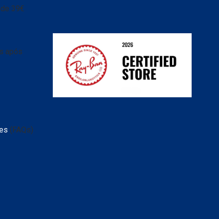
r de 39€
as após
tes
(FAQs)