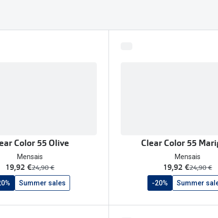
am os meus olhos?
Olhar por todos
Adaptáveis à luz
Ver todos os artigos
Lentes personalizadas
ear Color 55 Olive
Clear Color 55 Mari
Mensais
Mensais
agora:
agora:
19,92 €
19,92 €
era:
era:
24,90 €
24,90 €
20%
Summer sales
-20%
Summer sal