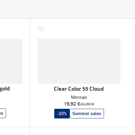
gold
Clear Color 55 Cloud
Mensais
agora:
19,92 €
era:
24,90 €
es
-20%
Summer sales