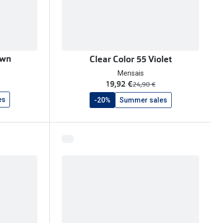
own
Clear Color 55 Violet
Mensais
agora:
19,92 €
era:
24,90 €
es
-20%
Summer sales