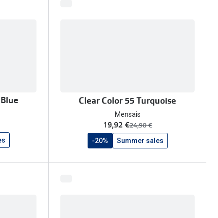
 Blue
Clear Color 55 Turquoise
Mensais
agora:
19,92 €
era:
24,90 €
es
-20%
Summer sales