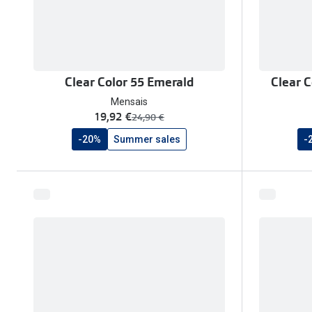
Clear Color 55 Emerald
Clear C
Mensais
agora:
19,92 €
era:
24,90 €
-20%
Summer sales
-