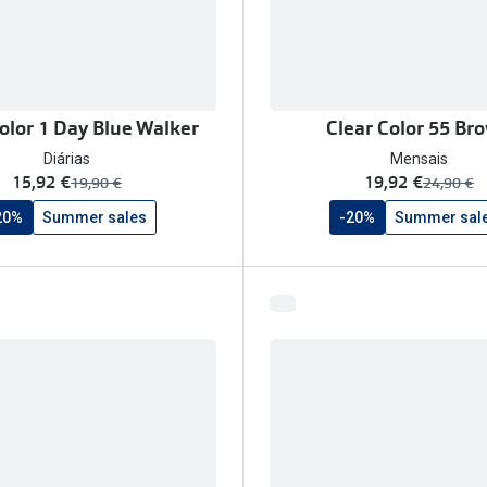
olor 1 Day Blue Walker
Clear Color 55 Br
Diárias
Mensais
agora:
agora:
15,92 €
19,92 €
era:
era:
19,90 €
24,90 €
20%
Summer sales
-20%
Summer sal