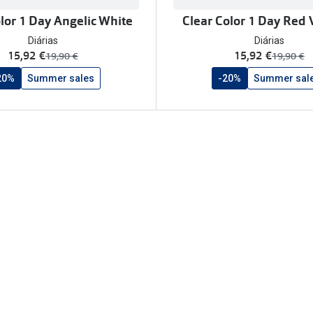
lor 1 Day Angelic White
Clear Color 1 Day Red
Diárias
Diárias
agora:
agora:
15,92 €
15,92 €
era:
era:
19,90 €
19,90 €
20%
Summer sales
-20%
Summer sal