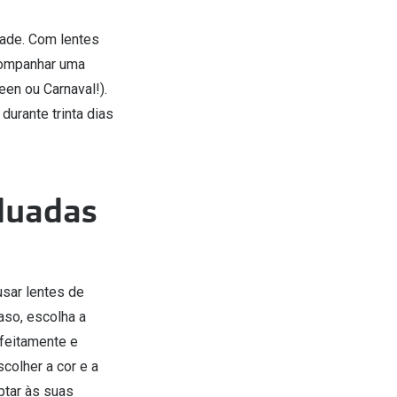
dade. Com lentes
acompanhar uma
een ou Carnaval!).
durante trinta dias
aduadas
usar lentes de
aso, escolha a
rfeitamente e
colher a cor e a
ptar às suas