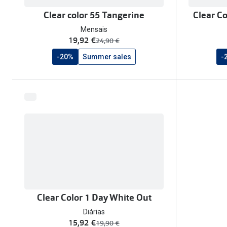
Clear color 55 Tangerine
Clear Co
Mensais
agora:
19,92 €
era:
24,90 €
-20%
Summer sales
-
Clear Color 1 Day White Out
Diárias
agora:
15,92 €
era:
19,90 €