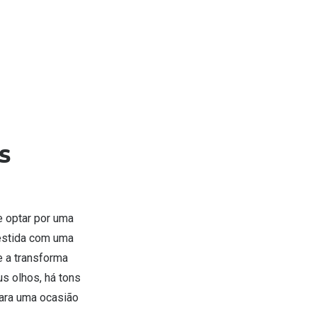
s
e optar por uma
vestida com uma
e a transforma
s olhos, há tons
para uma ocasião