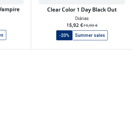
 Vampire
Clear Color 1 Day Black Out
Diárias
agora:
15,92 €
era:
19,90 €
es
-20%
Summer sales