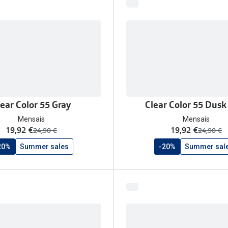
lear Color 55 Gray
Clear Color 55 Dusk
Mensais
Mensais
agora:
agora:
19,92 €
19,92 €
era:
era:
24,90 €
24,90 €
20%
Summer sales
-20%
Summer sal