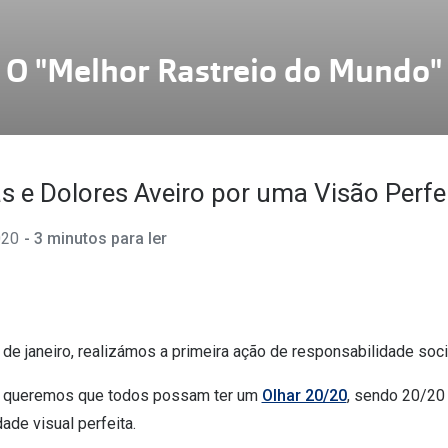
am os meus olhos?
Olhar por todos
Adaptáveis à luz
Ver todos os artigos
O "Melhor Rastreio do Mundo"
Lentes personalizadas
s e Dolores Aveiro por uma Visão Perfe
020
- 3 minutos para ler
de janeiro, realizámos a primeira ação de responsabilidade soci
, queremos que todos possam ter um
Olhar 20/20
, sendo 20/20 
ade visual perfeita.