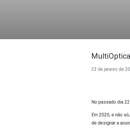
Óculos Polarizados
Como funcion
Líquidos e gotas
Olhos Vermelhos
Mais vendidos
Mulher
Ver todos
Homem
🔴Outlet
Criança
MultiOptica
23 de janeiro de 2
No passado dia 22 
Em 2020, e não só
de designar a acuid