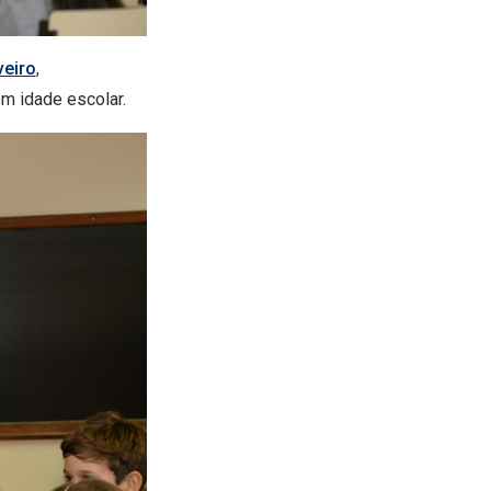
veiro
,
 em idade escolar.