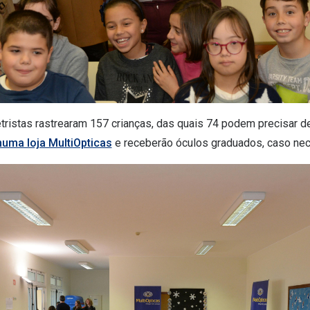
istas rastrearam 157 crianças, das quais 74 podem precisar d
uma loja MultiOpticas
e receberão óculos graduados, caso ne