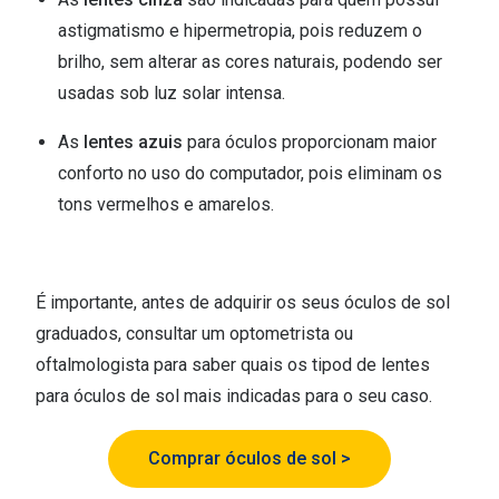
Conselhos
astigmatismo e hipermetropia, pois reduzem o
🆕 Guia de Compras para o formato do seu
brilho, sem alterar as cores naturais, podendo ser
rosto
usadas sob luz solar intensa.
O sol e as crianças
As
lentes azuis
para óculos proporcionam maior
Óculos de sol para todos
conforto no uso do computador, pois eliminam os
tons vermelhos e amarelos.
Lifestyle
Saiba mais sobre as suas marcas favoritas
É importante, antes de adquirir os seus óculos de sol
graduados, consultar um optometrista ou
oftalmologista para saber quais os tipod de lentes
para óculos de sol mais indicadas para o seu caso.
Comprar óculos de sol >