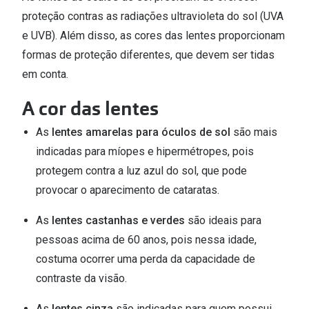
proteção contras as radiações ultravioleta do sol (UVA
Versace
Contacto
e UVB). Além disso, as cores das lentes proporcionam
Prada
formas de proteção diferentes, que devem ser tidas
Marque um
em conta.
Todas as marcas
Experimen
A cor das lentes
Marcas Exclusivas
Escolha as
DbyD
As
lentes amarelas para óculos de sol
são mais
Recomend
indicadas para míopes e hipermétropes, pois
Unofficial
protegem contra a luz azul do sol, que pode
+MultiOpt
Seen
provocar o aparecimento de cataratas.
Formatos
As
lentes castanhas e verdes
são ideais para
pessoas acima de 60 anos, pois nessa idade,
Quadrados
costuma ocorrer uma perda da capacidade de
Redondos
contraste da visão.
As
lentes cinza
são indicadas para quem possui