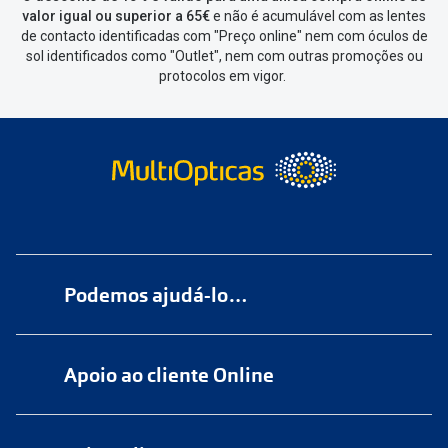
valor igual ou superior a 65€
e não é acumulável com as lentes
de contacto identificadas com "Preço online" nem com óculos de
sol identificados como "Outlet", nem com outras promoções ou
protocolos em vigor.
Podemos ajudá-lo…
Numa das nossas
+200 lojas
Apoio ao cliente Online
Marque
aqui
uma consulta grátis
online@multiopticas.pt
Por Email:
apoiocliente@multiopticas.pt