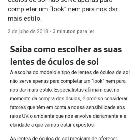
🔴Outlet
Miopia/Hi
completar um “look” nem para nos dar
mais estilo.
Categoria
Astigmati
2 de julho de 2018
- 3 minutos para ler
Mulher
Multifoca
Homem
Coloridas
Saiba como escolher as suas
Criança
lentes de óculos de sol
Marcas
A escolha do modelo e tipo de lentes de óculos de sol
Acessórios
iWear - Ex
não serve apenas para completar um “look” nem para
Marcas
Biofinity
nos dar mais estilo. Especialistas afirmam que, no
momento da compra dos óculos, é preciso considerar
Ray-Ban
Dailies
fatores que têm em conta a nossa sensibilidade aos
Oakley
Air Optix
raios UV, o ambiente que nos envolve diariamente e a
Persol
Acuvue
claridade a que vamos estar expostos.
Michael Kors
Ver todas
As lentes de óculos de sol precisam de oferecer