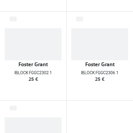
Conselhos
🆕 Guia de Compras para o formato do seu
rosto
O sol e as crianças
Óculos de sol para todos
Lifestyle
Foster Grant
Foster Grant
Saiba mais sobre as suas marcas favoritas
IBLOCK FGGC2302 1
IBLOCK FGGC2306 1
25 €
25 €