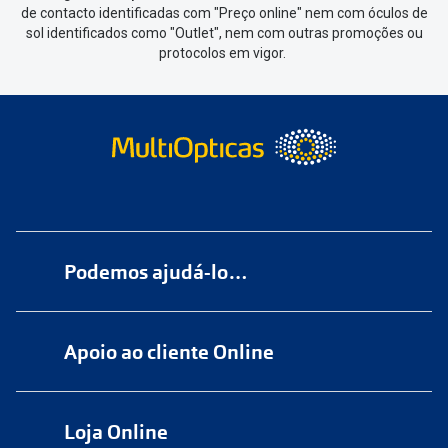
de contacto identificadas com "Preço online" nem com óculos de
sol identificados como "Outlet", nem com outras promoções ou
protocolos em vigor.
Podemos ajudá-lo…
Numa das nossas
+200 lojas
Apoio ao cliente Online
Marque
aqui
uma consulta grátis
online@multiopticas.pt
Por Email:
apoiocliente@multiopticas.pt
Loja Online