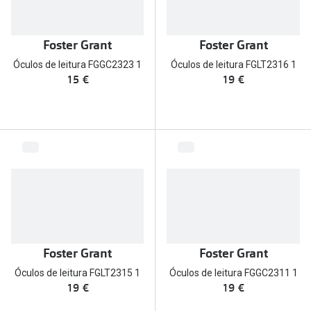
Versace
Contacto
Foster Grant
Foster Grant
Prada
Marque um
Óculos de leitura FGGC2323 1
Óculos de leitura FGLT2316 1
Todas as marcas
15 €
19 €
Experimen
Marcas Exclusivas
Escolha as
DbyD
Recomend
Unofficial
+MultiOpt
Seen
Formatos
Quadrados
Foster Grant
Foster Grant
Óculos de leitura FGLT2315 1
Óculos de leitura FGGC2311 1
Redondos
19 €
19 €