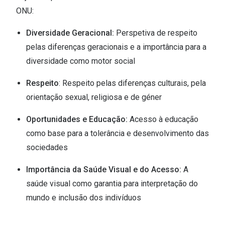
ONU:
Versace
Contacto
Diversidade Geracional:
Perspetiva de respeito
Prada
Marque um
pelas diferenças geracionais e a importância para a
Todas as marcas
diversidade como motor social
Experimen
Marcas Exclusivas
Escolha as
Respeito
: Respeito pelas diferenças culturais, pela
DbyD
orientação sexual, religiosa e de géner
Recomend
Unofficial
Oportunidades e Educação:
Acesso à educação
+MultiOpt
como base para a tolerância e desenvolvimento das
Seen
sociedades
Formatos
Importância da Saúde Visual e do Acesso:
A
Quadrados
saúde visual como garantia para interpretação do
mundo e inclusão dos indivíduos
Redondos