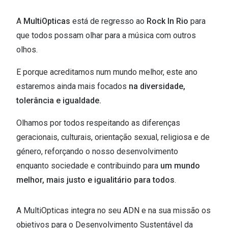
🔴Outlet
Miopia/Hi
A
MultiOpticas
está de regresso ao
Rock In Rio
para
Categoria
Astigmati
que todos possam olhar para a música com outros
olhos.
Mulher
Multifoca
E porque acreditamos num mundo melhor, este ano
Homem
Coloridas
estaremos ainda mais focados
na diversidade,
Criança
Marcas
tolerância e igualdade.
Acessórios
iWear - Ex
Olhamos por todos respeitando as diferenças
geracionais, culturais, orientação sexual, religiosa e de
Marcas
Biofinity
género, reforçando o nosso desenvolvimento
Ray-Ban
Dailies
enquanto sociedade e contribuindo para
um mundo
melhor, mais justo e igualitário para todos
.
Oakley
Air Optix
Persol
Acuvue
A MultiOpticas integra no seu ADN e na sua missão os
Michael Kors
Ver todas
objetivos para o Desenvolvimento Sustentável da