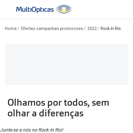
Ir para o
conteúdo
Todos os óculos de sol
Todas as 
Home
Ofertas campanhas promocoes
2022
Rock In Rio
Campanhas
Destaqu
Até -50% em Óculos de Sol
Lentes de
Destaques
Frequênc
Óculos de sol Desportivos
Diárias
Ray-Ban Reverse
Quinzenai
Olhamos por todos, sem
Nova coleção
Mensais
olhar a diferenças
Óculos Polarizados
Líquidos 
Mais vendidos
Tipos de
Junte-se a nós no Rock In Rio!