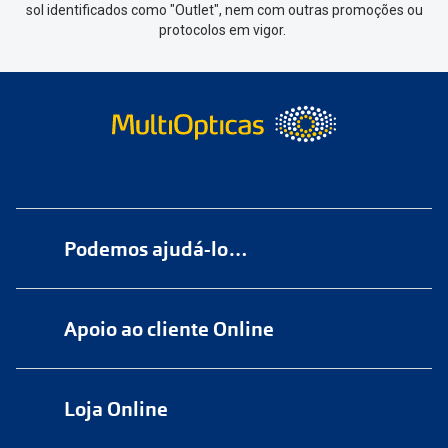
sol identificados como "Outlet", nem com outras promoções ou
protocolos em vigor.
Podemos ajudá-lo…
Numa das nossas
+200 lojas
Apoio ao cliente Online
Marque
aqui
uma consulta grátis
online@multiopticas.pt
Por Email:
apoiocliente@multiopticas.pt
Loja Online