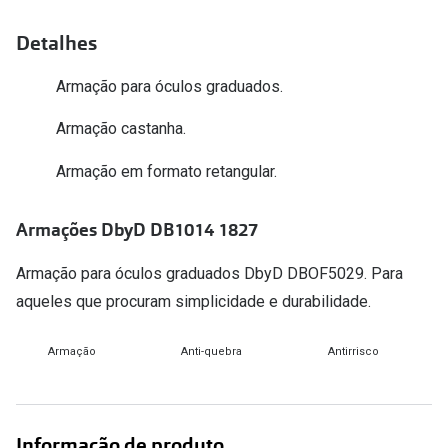
Versace
Contacto
Detalhes
Prada
Marque um
Armação para óculos graduados.
Todas as marcas
Experimen
Armação castanha.
Marcas Exclusivas
Escolha as
Armação em formato retangular.
DbyD
Recomend
Armações DbyD DB1014 1827
Unofficial
+MultiOpt
Seen
Armação para óculos graduados DbyD DBOF5029. Para
aqueles que procuram simplicidade e durabilidade.
Formatos
Armação
Anti-quebra
Antirrisco
Quadrados
Redondos
Informação de produto