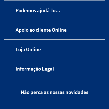
Podemos ajudá-lo…
Numa das nossas
+200 lojas
Apoio ao cliente Online
Marque
aqui
uma consulta grátis
online@multiopticas.pt
Por Email:
apoiocliente@multiopticas.pt
Loja Online
Informação Legal
Política de Privacidade
Não perca as nossas novidades
Política de Cookies
Cancelar ou devolver um pedido
Termos e Condições