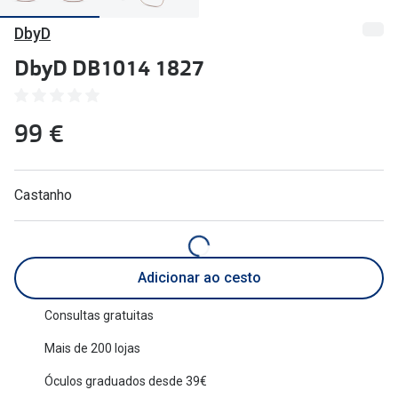
🔴Outlet
Miopia/Hi
DbyD
Categoria
Astigmati
DbyD DB1014 1827
Mulher
Multifoca
99 €
Homem
Coloridas
Criança
Marcas
Castanho
Acessórios
iWear - Ex
Marcas
Biofinity
Adicionar ao cesto
Ray-Ban
Dailies
Oakley
Air Optix
Consultas gratuitas
Mais de 200 lojas
Persol
Acuvue
Óculos graduados desde 39€
Michael Kors
Ver todas