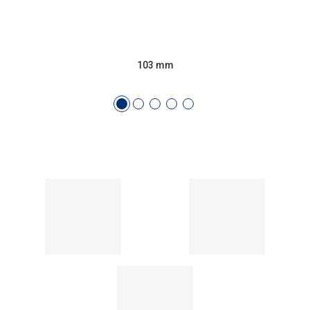
Conselhos
🆕 Guia de Compras para o formato do seu
rosto
103 mm
O sol e as crianças
Óculos de sol para todos
Lifestyle
Saiba mais sobre as suas marcas favoritas