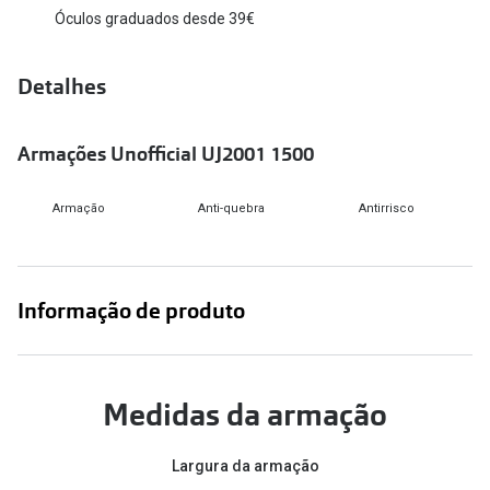
Óculos graduados desde 39€
Versace
Contacto
Prada
Detalhes
Marque um
Todas as marcas
Experimen
Armações Unofficial UJ2001 1500
Marcas Exclusivas
Escolha as
DbyD
Armação
Anti-quebra
Antirrisco
Recomend
Unofficial
+MultiOpt
Seen
Informação de produto
Formatos
Quadrados
Medidas da armação
Redondos
Largura da armação