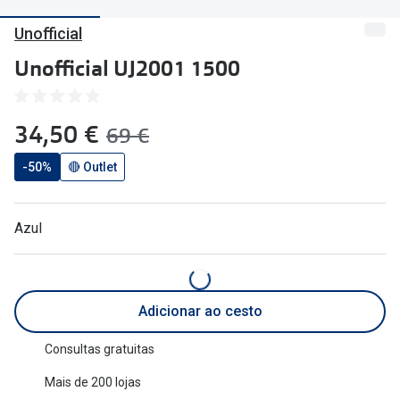
🔴Outlet
Miopia/Hi
Unofficial
Categoria
Astigmati
Unofficial UJ2001 1500
Mulher
Multifoca
agora:
34,50 €
era:
Homem
Coloridas
69 €
Criança
-50%
🔴 Outlet
Marcas
Acessórios
iWear - Ex
Azul
Marcas
Biofinity
Ray-Ban
Dailies
Adicionar ao cesto
Oakley
Air Optix
Consultas gratuitas
Persol
Acuvue
Mais de 200 lojas
Michael Kors
Ver todas