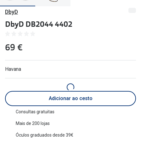
🔴Outlet
Miopia/Hi
DbyD
Categoria
Astigmati
DbyD DB2044 4402
Mulher
Multifoca
69 €
Homem
Coloridas
Criança
Marcas
Havana
Acessórios
iWear - Ex
Marcas
Biofinity
Adicionar ao cesto
Ray-Ban
Dailies
Oakley
Air Optix
Consultas gratuitas
Mais de 200 lojas
Persol
Acuvue
Óculos graduados desde 39€
Michael Kors
Ver todas