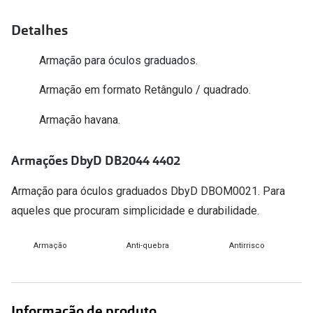
Versace
Contacto
Detalhes
Prada
Marque um
Armação para óculos graduados.
Todas as marcas
Experimen
Armação em formato Retângulo / quadrado.
Marcas Exclusivas
Escolha as
Armação havana.
DbyD
Recomend
Armações DbyD DB2044 4402
Unofficial
+MultiOpt
Seen
Armação para óculos graduados DbyD DBOM0021. Para
aqueles que procuram simplicidade e durabilidade.
Formatos
Armação
Anti-quebra
Antirrisco
Quadrados
Redondos
Informação de produto