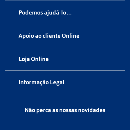
Podemos ajudá-lo…
Numa das nossas
+200 lojas
Apoio ao cliente Online
Marque
aqui
uma consulta grátis
online@multiopticas.pt
Por Email:
apoiocliente@multiopticas.pt
Loja Online
Informação Legal
Política de Privacidade
Não perca as nossas novidades
Política de Cookies
Cancelar ou devolver um pedido
Termos e Condições