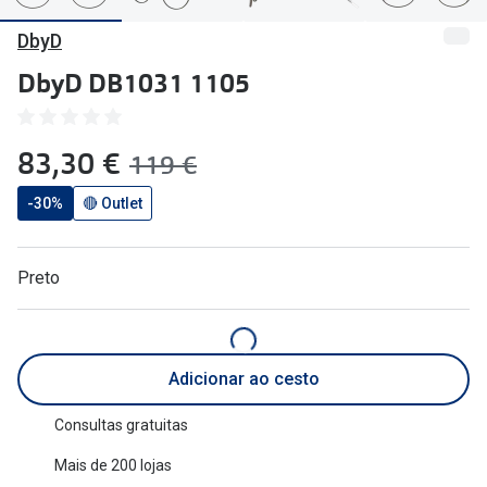
🔴Outlet
Miopia/Hi
DbyD
Categoria
Astigmati
DbyD DB1031 1105
Mulher
Multifoca
agora:
83,30 €
era:
Homem
Coloridas
119 €
Criança
-30%
🔴 Outlet
Marcas
Acessórios
iWear - Ex
Preto
Marcas
Biofinity
Ray-Ban
Dailies
Adicionar ao cesto
Oakley
Air Optix
Consultas gratuitas
Persol
Acuvue
Mais de 200 lojas
Michael Kors
Ver todas