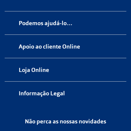
Podemos ajudá-lo…
Numa das nossas
+200 lojas
Apoio ao cliente Online
Marque
aqui
uma consulta grátis
online@multiopticas.pt
Por Email:
apoiocliente@multiopticas.pt
Loja Online
Informação Legal
Política de Privacidade
Não perca as nossas novidades
Política de Cookies