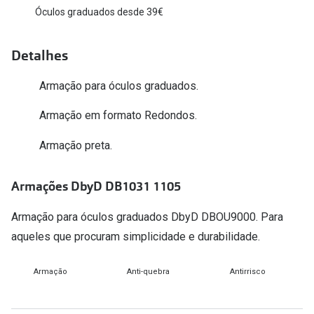
Óculos graduados desde 39€
Versace
Contacto
Prada
Detalhes
Marque um
Todas as marcas
Experimen
Armação para óculos graduados.
Marcas Exclusivas
Escolha as
Armação em formato Redondos.
DbyD
Recomend
Armação preta.
Unofficial
+MultiOpt
Armações DbyD DB1031 1105
Seen
Armação para óculos graduados DbyD DBOU9000. Para
Formatos
aqueles que procuram simplicidade e durabilidade.
Quadrados
Armação
Anti-quebra
Antirrisco
Redondos