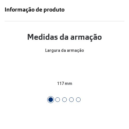
Conselhos
Informação de produto
🆕 Guia de Compras para o formato do seu
rosto
O sol e as crianças
Medidas da armação
Óculos de sol para todos
Largura da armação
Lifestyle
Saiba mais sobre as suas marcas favoritas
117 mm