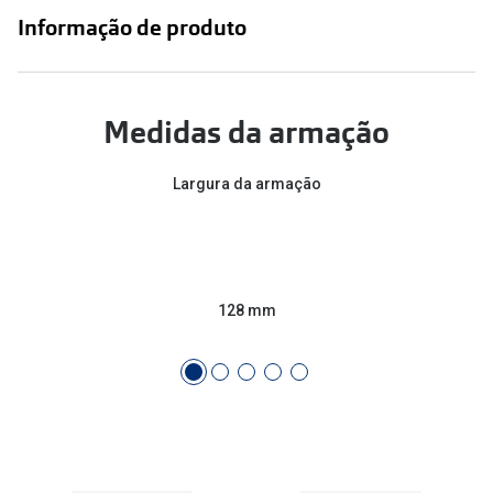
Conselhos
Informação de produto
🆕 Guia de Compras para o formato do seu
rosto
O sol e as crianças
Medidas da armação
Óculos de sol para todos
Largura da armação
Lifestyle
Saiba mais sobre as suas marcas favoritas
128 mm