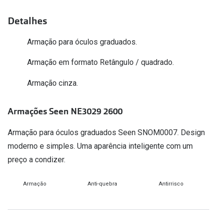
Versace
Contacto
Detalhes
Prada
Marque um
Armação para óculos graduados.
Todas as marcas
Experimen
Armação em formato Retângulo / quadrado.
Marcas Exclusivas
Escolha as
Armação cinza.
DbyD
Recomend
Armações Seen NE3029 2600
Unofficial
+MultiOpt
Seen
Armação para óculos graduados Seen SNOM0007. Design
moderno e simples. Uma aparência inteligente com um
Formatos
preço a condizer.
Quadrados
Armação
Anti-quebra
Antirrisco
Redondos