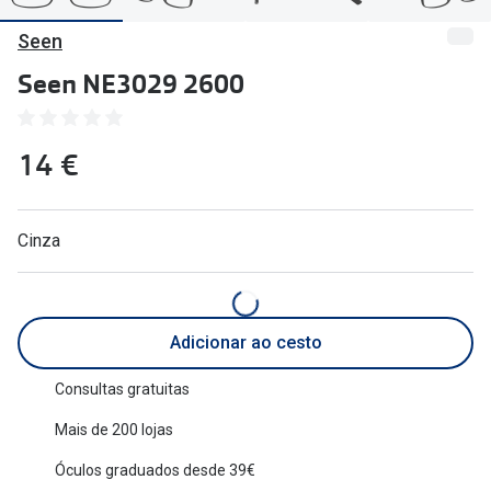
🔴Outlet
Miopia/Hi
Seen
Categoria
Astigmati
Seen NE3029 2600
Mulher
Multifoca
14 €
Homem
Coloridas
Criança
Marcas
Cinza
Acessórios
iWear - Ex
Marcas
Biofinity
Adicionar ao cesto
Ray-Ban
Dailies
Oakley
Air Optix
Consultas gratuitas
Mais de 200 lojas
Persol
Acuvue
Óculos graduados desde 39€
Michael Kors
Ver todas