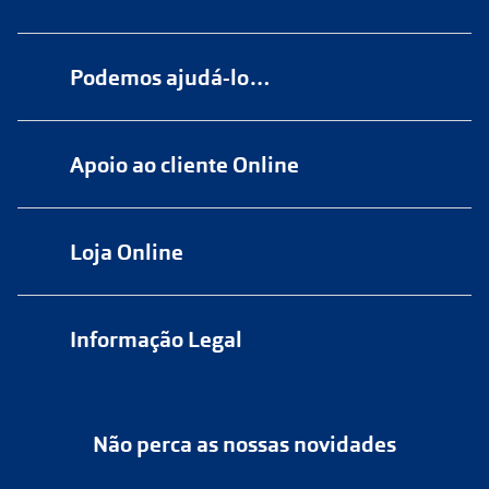
Podemos ajudá-lo…
Numa das nossas
+200 lojas
Apoio ao cliente Online
Marque
aqui
uma consulta grátis
online@multiopticas.pt
Por Email:
apoiocliente@multiopticas.pt
Loja Online
Informação Legal
Política de Privacidade
Não perca as nossas novidades
Política de Cookies
Cancelar ou devolver um pedido