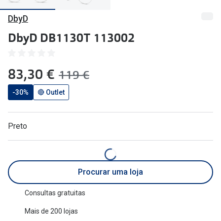
🔴Outlet
Miopia/Hi
DbyD
Categoria
Astigmati
DbyD DB1130T 113002
Mulher
Multifoca
agora:
83,30 €
era:
Homem
Coloridas
119 €
Criança
-30%
🔴 Outlet
Marcas
Acessórios
iWear - Ex
Preto
Marcas
Biofinity
Ray-Ban
Dailies
Procurar uma loja
Oakley
Air Optix
Consultas gratuitas
Persol
Acuvue
Mais de 200 lojas
Michael Kors
Ver todas