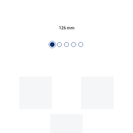
Conselhos
🆕 Guia de Compras para o formato do seu
rosto
126 mm
O sol e as crianças
Óculos de sol para todos
Lifestyle
Saiba mais sobre as suas marcas favoritas