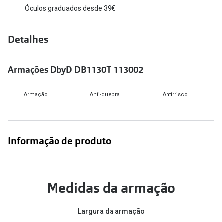
Óculos graduados desde 39€
Versace
Contacto
Prada
Detalhes
Marque um
Todas as marcas
Experimen
Armações DbyD DB1130T 113002
Marcas Exclusivas
Escolha as
DbyD
Armação
Anti-quebra
Antirrisco
Recomend
Unofficial
+MultiOpt
Seen
Informação de produto
Formatos
Quadrados
Medidas da armação
Redondos
Largura da armação