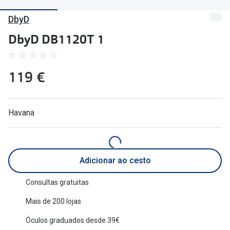
🔴Outlet
Miopia/Hi
DbyD
Categoria
Astigmati
DbyD DB1120T 1
Mulher
Multifoca
119 €
Homem
Coloridas
Criança
Marcas
Havana
Acessórios
iWear - Ex
Marcas
Biofinity
Adicionar ao cesto
Ray-Ban
Dailies
Oakley
Air Optix
Consultas gratuitas
Mais de 200 lojas
Persol
Acuvue
Óculos graduados desde 39€
Michael Kors
Ver todas