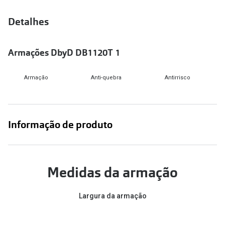
Versace
Contacto
Detalhes
Prada
Marque um
Armações DbyD DB1120T 1
Todas as marcas
Experimen
Marcas Exclusivas
Armação
Anti-quebra
Antirrisco
Escolha as
DbyD
Recomend
Unofficial
Informação de produto
+MultiOpt
Seen
Formatos
Medidas da armação
Quadrados
Largura da armação
Redondos