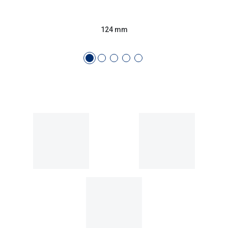
Conselhos
🆕 Guia de Compras para o formato do seu
124 mm
rosto
O sol e as crianças
Óculos de sol para todos
Lifestyle
Saiba mais sobre as suas marcas favoritas