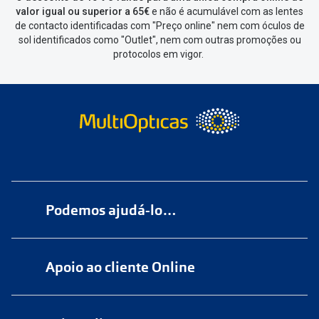
valor igual ou superior a 65€
e não é acumulável com as lentes
de contacto identificadas com "Preço online" nem com óculos de
sol identificados como "Outlet", nem com outras promoções ou
protocolos em vigor.
Podemos ajudá-lo…
Numa das nossas
+200 lojas
Apoio ao cliente Online
Marque
aqui
uma consulta grátis
online@multiopticas.pt
Por Email:
apoiocliente@multiopticas.pt