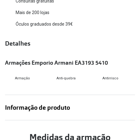
Consultas gratuitas
Versace
Contacto
Mais de 200 lojas
Prada
Óculos graduados desde 39€
Marque um
Todas as marcas
Experimen
Detalhes
Marcas Exclusivas
Escolha as
DbyD
Armações Emporio Armani EA3193 5410
Recomend
Unofficial
+MultiOpt
Armação
Anti-quebra
Antirrisco
Seen
Formatos
Informação de produto
Quadrados
Redondos
Medidas da armação