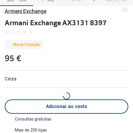
🔴Outlet
Miopia/Hi
Armani Exchange
Categoria
Astigmati
Armani Exchange AX3131 8397
Mulher
Multifoca
Homem
Coloridas
Nova Coleção
Criança
95 €
Marcas
Acessórios
iWear - Ex
Cinza
Marcas
Biofinity
Ray-Ban
Dailies
Oakley
Air Optix
Adicionar ao cesto
Persol
Acuvue
Consultas gratuitas
Michael Kors
Ver todas
Mais de 200 lojas