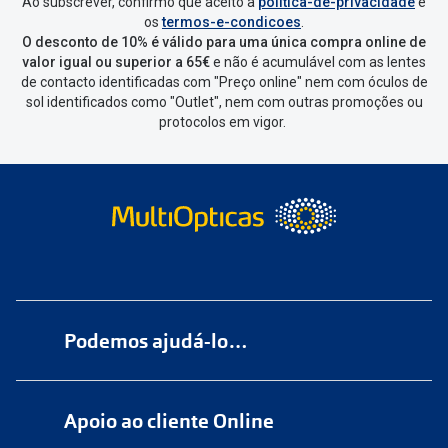
Ao subscrever, confirmo que aceito a
politica-de-privacidade
e
os
termos-e-condicoes
.
O desconto de 10% é válido para uma única compra online de
valor igual ou superior a 65€
e não é acumulável com as lentes
de contacto identificadas com "Preço online" nem com óculos de
sol identificados como "Outlet", nem com outras promoções ou
protocolos em vigor.
Podemos ajudá-lo…
Numa das nossas
+200 lojas
Apoio ao cliente Online
Marque
aqui
uma consulta grátis