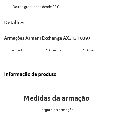
Óculos graduados desde 39€
Versace
Contacto
Prada
Marque um
Detalhes
Todas as marcas
Experimen
Armações Armani Exchange AX3131 8397
Marcas Exclusivas
Escolha as
DbyD
Recomend
Armação
Anti-quebra
Antirrisco
Unofficial
+MultiOpt
Seen
Informação de produto
Formatos
Quadrados
Medidas da armação
Redondos
Largura da armação