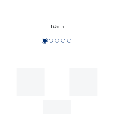
Conselhos
🆕 Guia de Compras para o formato do seu
rosto
125 mm
O sol e as crianças
Óculos de sol para todos
Lifestyle
Saiba mais sobre as suas marcas favoritas