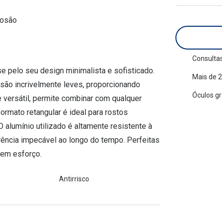
am os meus olhos?
Olhar por todos
Adaptáveis à luz
rosão
Ver todos os artigos
Lentes personalizadas
Consultas
e pelo seu design minimalista e sofisticado.
Mais de 2
 são incrivelmente leves, proporcionando
Óculos g
 versátil, permite combinar com qualquer
formato retangular é ideal para rostos
O alumínio utilizado é altamente resistente à
ência impecável ao longo do tempo. Perfeitas
sem esforço.
Antirrisco