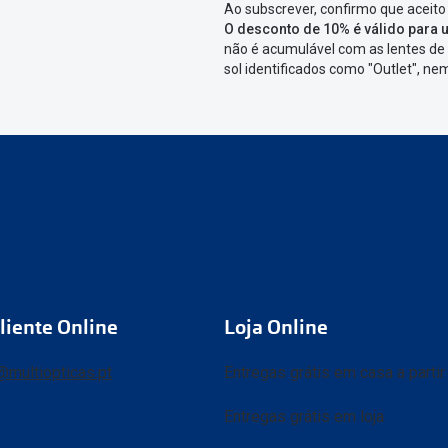
Ao subscrever, confirmo que aceito
O desconto de 10% é válido para u
não é acumulável com as lentes de 
sol identificados como "Outlet", n
liente Online
Loja Online
@multiopticas.pt
Entregas grátis em casa a parti
Entregas grátis em loja