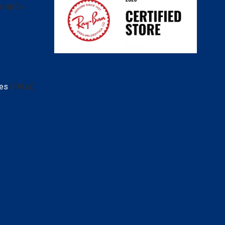
as após
tes
(FAQs)