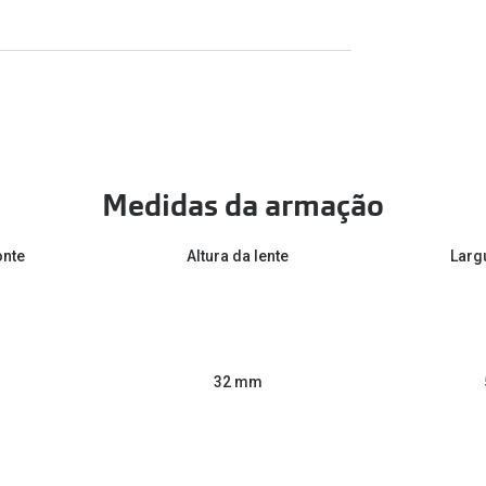
Medidas da armação
onte
Altura da lente
Larg
32 mm