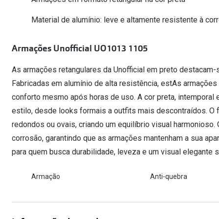
Óculos Polarizados
Como funcion
Líquidos e gotas
Olhos Vermelhos
Mais vendidos
Material de alumínio: leve e altamente resistente à cor
Mulher
Ver todos
Homem
🔴Outlet
Armações Unofficial UO1013 1105
Criança
As armações retangulares da Unofficial em preto destacam-s
Fabricadas em alumínio de alta resistência, estAs armações
conforto mesmo após horas de uso. A cor preta, intemporal e
estilo, desde looks formais a outfits mais descontraídos. O 
redondos ou ovais, criando um equilíbrio visual harmonioso. 
corrosão, garantindo que as armações mantenham a sua apar
para quem busca durabilidade, leveza e um visual elegante 
Armação
Anti-quebra