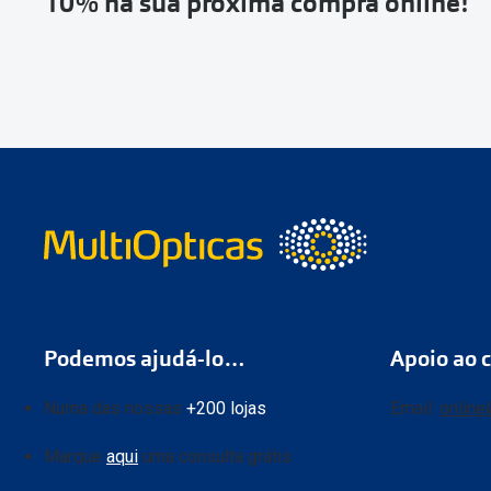
10% na sua próxima compra online!
Podemos ajudá-lo…
Apoio ao c
Numa das nossas
+200 lojas
Email:
online
Marque
aqui
uma consulta grátis