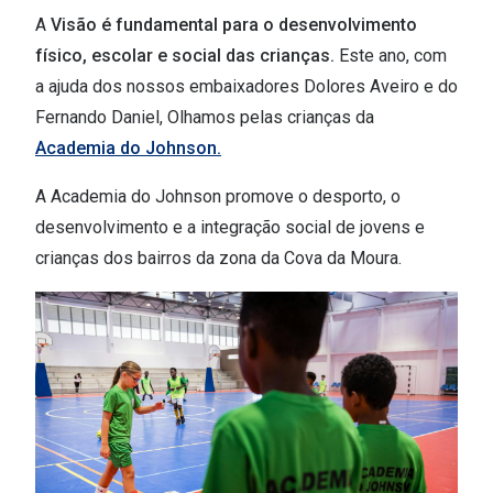
A
Visão é fundamental para o desenvolvimento
Versace
Contacto
físico, escolar e social das crianças.
Este ano, com
Prada
a ajuda dos nossos embaixadores Dolores Aveiro e do
Marque um
Fernando Daniel, Olhamos pelas crianças da
Todas as marcas
Experimen
Academia do Johnson.
Marcas Exclusivas
Escolha as
A Academia do Johnson promove o desporto, o
DbyD
Recomend
desenvolvimento e a integração social de jovens e
Unofficial
crianças dos bairros da zona da Cova da Moura.
+MultiOpt
Seen
Formatos
Quadrados
Redondos