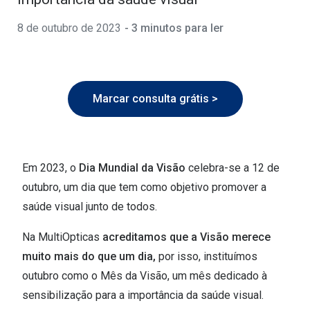
🔴Outlet
Miopia/Hi
8 de outubro de 2023
- 3 minutos para ler
Categoria
Astigmati
Mulher
Multifoca
Marcar consulta grátis >
Homem
Coloridas
Criança
Marcas
Acessórios
iWear - Ex
Em 2023, o
Dia Mundial da Visão
celebra-se a 12 de
outubro, um dia que tem como objetivo promover a
Marcas
Biofinity
saúde visual junto de todos.
Ray-Ban
Dailies
Na MultiOpticas
acreditamos que a Visão merece
Oakley
Air Optix
muito mais do que um dia,
por isso, instituímos
Persol
Acuvue
outubro como o Mês da Visão, um mês dedicado à
sensibilização para a importância da saúde visual.
Michael Kors
Ver todas