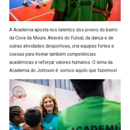
Conselhos
🆕 Guia de Compras para o formato do seu
rosto
A Academia aposta nos talentos dos jovens do bairro
O sol e as crianças
da Cova da Moura. Através do Futsal, da dança e de
Óculos de sol para todos
outras atividades desportivas, cria equipas fortes e
coesas para treinar também competências
Lifestyle
académicas e reforçar valores humanos. O lema da
Saiba mais sobre as suas marcas favoritas
Academia do Johnson é: somos aquilo que fazemos!