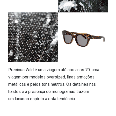
Versace
Contacto
Prada
Marque um
Todas as marcas
Experimen
Marcas Exclusivas
Escolha as
DbyD
Recomend
Unofficial
+MultiOpt
Seen
Precious Wild é uma viagem até aos anos 70, uma
viagem por modelos oversized, finas armações
Formatos
metálicas e pelos tons neutros. Os detalhes nas
hastes e a presença de monogramas trazem
Quadrados
um luxuoso espírito a esta tendência.
Redondos