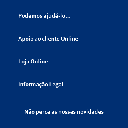
Podemos ajudá-lo…
Numa das nossas
+200 lojas
Apoio ao cliente Online
Marque
aqui
uma consulta grátis
online@multiopticas.pt
Por Email:
apoiocliente@multiopticas.pt
Loja Online
Informação Legal
Política de Privacidade
Não perca as nossas novidades
Política de Cookies
Cancelar ou devolver um pedido
Termos e Condições