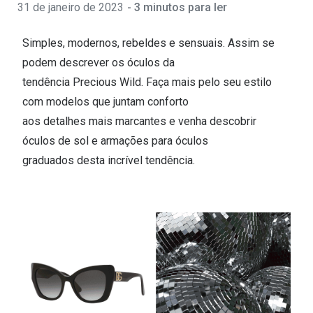
31 de janeiro de 2023
- 3 minutos para ler
🔴Outlet
Miopia/Hi
Categoria
Simples, modernos, rebeldes e sensuais. Assim se
Astigmati
podem descrever os óculos da
Mulher
Multifoca
tendência Precious Wild. Faça mais pelo seu estilo
Homem
Coloridas
com modelos que juntam conforto
aos detalhes mais marcantes e venha descobrir
Criança
Marcas
óculos de sol e armações para óculos
graduados desta incrível tendência.
Acessórios
iWear - Ex
Marcas
Biofinity
Ray-Ban
Dailies
Oakley
Air Optix
Persol
Acuvue
Michael Kors
Ver todas