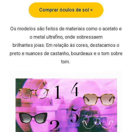
Conselhos
Comprar óculos de sol >
🆕 Guia de Compras para o formato do seu
rosto
Os modelos são feitos de materiais como o acetato e
O sol e as crianças
o metal ultrafino, onde sobressaem
Óculos de sol para todos
brilhantes joias. Em relação às cores, destacamos o
preto e nuances de castanho, bourdeaux e o tom sobre
Lifestyle
tom.
Saiba mais sobre as suas marcas favoritas