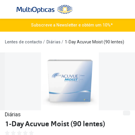
Ir para o
conteúdo
Todos os óculos de sol
Subscreve a Newsletter e obtém um 10%*
Todas as 
Campanhas
Destaqu
Lentes de contacto
Diárias
1-Day Acuvue Moist (90 lentes)
Até -50% em Óculos de Sol
Lentes de
Destaques
Frequênc
Óculos de sol Desportivos
Diárias
Ray-Ban Reverse
Quinzenai
Nova coleção
Mensais
Diárias
Óculos Polarizados
Líquidos 
1-Day Acuvue Moist (90 lentes)
Mais vendidos
Tipos de