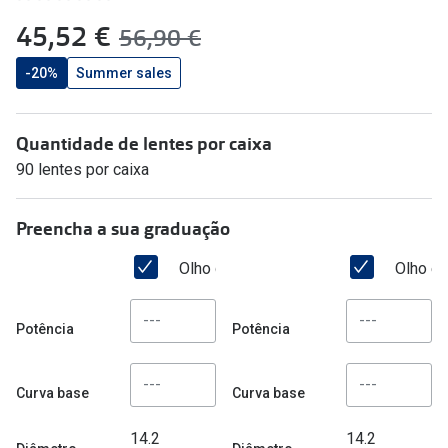
🔴Outlet
Miopia/Hi
agora:
45,52 €
era:
56,90 €
Categoria
Astigmati
-20%
Summer sales
Mulher
Multifoca
Quantidade de lentes por caixa
Homem
Coloridas
90 lentes por caixa
Criança
Marcas
Preencha a sua graduação
Acessórios
iWear - Ex
Olho direito
Olho e
Marcas
Biofinity
Ray-Ban
Dailies
Potência
Potência
Oakley
Air Optix
Curva base
Curva base
Persol
Acuvue
Michael Kors
Ver todas
14.2
14.2