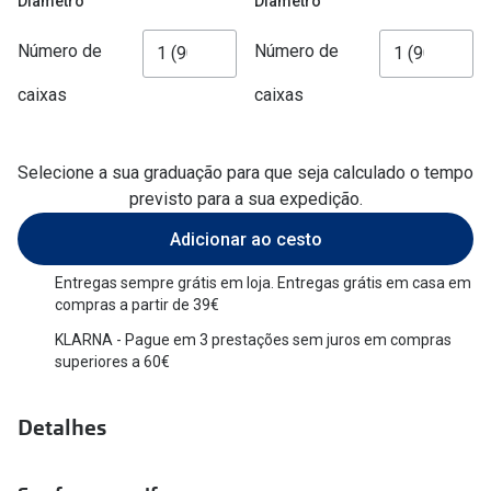
Diâmetro
Diâmetro
Versace
Contacto
Número de
Número de
Prada
Marque um
caixas
caixas
Todas as marcas
Experimen
Marcas Exclusivas
Selecione a sua graduação para que seja calculado o tempo
Escolha as
previsto para a sua expedição.
DbyD
Recomend
Adicionar ao cesto
Unofficial
+MultiOpt
Entregas sempre grátis em loja. Entregas grátis em casa em
Seen
compras a partir de 39€
KLARNA - Pague em 3 prestações sem juros em compras
Formatos
superiores a 60€
Quadrados
Detalhes
Redondos