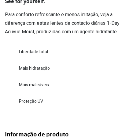
Conselhos
See for yourself.
🆕 Guia de Compras para o formato do seu
Para conforto refrescante e menos irritação, veja a
rosto
diferença com estas lentes de contacto diárias 1-Day
Acuvue Moist, produzidas com um agente hidratante.
O sol e as crianças
Óculos de sol para todos
Liberdade total
Lifestyle
Mais hidratação
Saiba mais sobre as suas marcas favoritas
Mais maleáveis
Proteção UV
Informação de produto