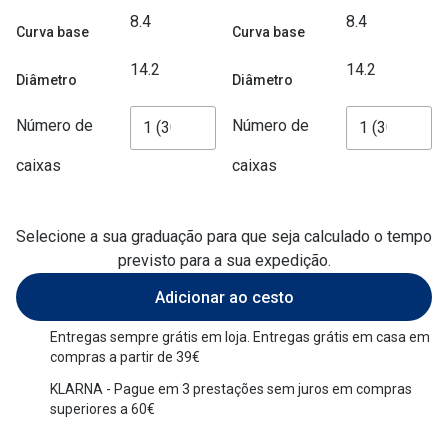
8.4
8.4
Versace
Curva base
Curva base
Contacto
Prada
14.2
14.2
Marque um
Diâmetro
Diâmetro
Todas as marcas
Experimen
Número de
Número de
Marcas Exclusivas
Escolha as
caixas
caixas
DbyD
Recomend
Unofficial
Selecione a sua graduação para que seja calculado o tempo
+MultiOpt
previsto para a sua expedição.
Seen
Adicionar ao cesto
Formatos
Entregas sempre grátis em loja. Entregas grátis em casa em
compras a partir de 39€
Quadrados
KLARNA - Pague em 3 prestações sem juros em compras
Redondos
superiores a 60€