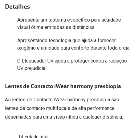
Conselhos
Detalhes
🆕 Guia de Compras para o formato do seu
Apresenta um sistema específico para acuidade
rosto
visual ótima em todas as distâncias.
O sol e as crianças
Apresentando tecnologia que ajuda a fornecer
Óculos de sol para todos
oxigênio e umidade para conforto durante todo o dia.
Lifestyle
O bloqueador UV ajuda a proteger contra a radiação
UV prejudicial.
Saiba mais sobre as suas marcas favoritas
Lentes de Contacto iWear harmony presbiopia
As lentes de Contacto iWear harmony presbiopia são
lentes de contacto multifocais de alta performance,
desenhadas para uma visão nítida a qualquer distância.
Liberdade total