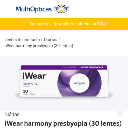
Ir para o
conteúdo
Todos os óculos de sol
Subscreve a Newsletter e obtém um 10%*
Todas as 
Campanhas
Destaqu
Lentes de contacto
Diárias
iWear harmony presbyopia (30 lentes)
Até -50% em Óculos de Sol
Lentes de
Destaques
Frequênc
Óculos de sol Desportivos
Diárias
Ray-Ban Reverse
Quinzenai
Nova coleção
Mensais
Óculos Polarizados
Líquidos 
Diárias
Mais vendidos
iWear harmony presbyopia (30 lentes)
Tipos de