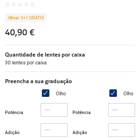
🔴Outlet
Miopia/Hi
iWear 3+1 GRÁTIS
Categoria
Astigmati
40,90 €
Mulher
Multifoca
Homem
Coloridas
Quantidade de lentes por caixa
Criança
Marcas
30 lentes por caixa
Acessórios
iWear - Ex
Preencha a sua graduação
Marcas
Biofinity
Olho direito
Olho e
Ray-Ban
Dailies
Oakley
Air Optix
Potência
Potência
Persol
Acuvue
Adição
Adição
Michael Kors
Ver todas