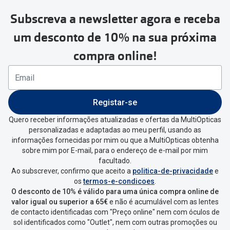
Versace
Subscreva a newsletter agora e receba
Contacto
um desconto de 10% na sua próxima
Prada
Marque um
compra online!
Todas as marcas
Experimen
Marcas Exclusivas
Escolha as
DbyD
Registar-se
Recomend
Unofficial
Quero receber informações atualizadas e ofertas da MultiOpticas
+MultiOpt
personalizadas e adaptadas ao meu perfil, usando as
Seen
informações fornecidas por mim ou que a MultiOpticas obtenha
sobre mim por E-mail, para o endereço de e-mail por mim
facultado.
Formatos
Ao subscrever, confirmo que aceito a
politica-de-privacidade
e
os
termos-e-condicoes
.
Quadrados
O desconto de 10% é válido para uma única compra online de
valor igual ou superior a 65€
e não é acumulável com as lentes
Redondos
de contacto identificadas com "Preço online" nem com óculos de
sol identificados como "Outlet", nem com outras promoções ou