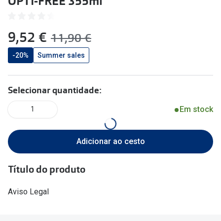
OPTI-FREE 355ml
🔴Outlet
Miopia/Hi
Categoria
Astigmati
agora:
9,52 €
era:
11,90 €
Mulher
Multifoca
-20%
Summer sales
Homem
Coloridas
Selecionar quantidade:
Criança
Marcas
Em stock
1
Acessórios
iWear - Ex
Marcas
Biofinity
Adicionar ao cesto
Ray-Ban
Dailies
Título do produto
Oakley
Air Optix
Aviso Legal
Persol
Acuvue
Michael Kors
Ver todas