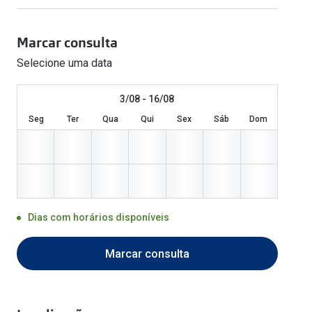
Óculos Polarizados
Como funcion
Líquidos e gotas
Olhos Vermelhos
Mais vendidos
Mulher
Marcar consulta
Ver todos
Homem
Selecione uma data
🔴Outlet
Criança
3/08 - 16/08
Seg
Ter
Qua
Qui
Sex
Sáb
Dom
Dias com horários disponíveis
Marcar consulta