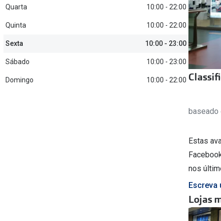
am os meus olhos?
Quarta
10:00 - 22:00
Olhar por todos
Adaptáveis à luz
Quinta
10:00 - 22:00
Ver todos os artigos
Lentes personalizadas
Sexta
10:00 - 23:00
Sábado
10:00 - 23:00
Classif
Domingo
10:00 - 22:00
baseado 
Estas av
Facebook
nos últim
Escreva 
Lojas 