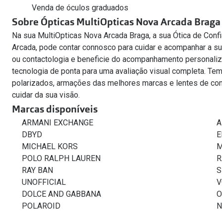
Venda de óculos graduados
Sobre Ópticas MultiOpticas Nova Arcada Braga
Na sua MultiOpticas Nova Arcada Braga, a sua Ótica de Conf
Arcada, pode contar connosco para cuidar e acompanhar a su
ou contactologia e beneficie do acompanhamento personali
tecnologia de ponta para uma avaliação visual completa. Te
polarizados, armações das melhores marcas e lentes de cont
cuidar da sua visão.
Marcas disponíveis
ARMANI EXCHANGE
A
DBYD
E
MICHAEL KORS
M
POLO RALPH LAUREN
R
RAY BAN
S
UNOFFICIAL
V
DOLCE AND GABBANA
O
POLAROID
N