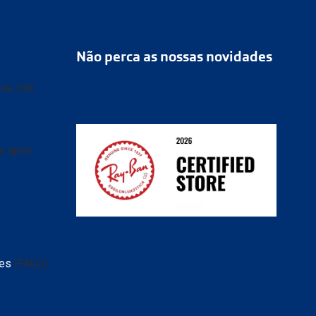
Não perca as nossas novidades
r de 39€
as após
tes
(FAQs)