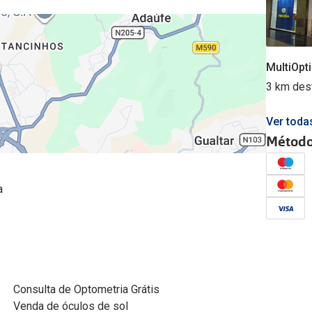
MultiOpt
3 km dest
Ver toda
Método
a
Consulta de Optometria Grátis
Venda de óculos de sol