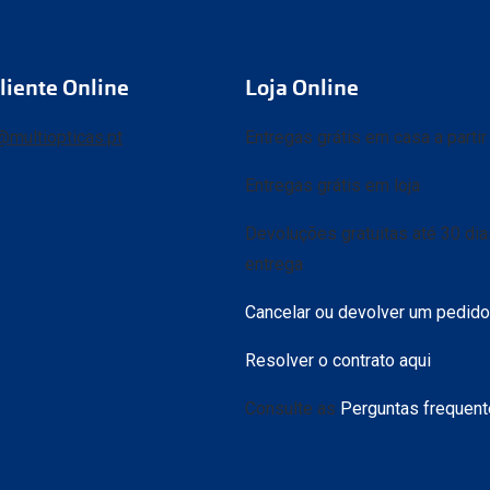
liente Online
Loja Online
@multiopticas.pt
Entregas grátis em casa a parti
Entregas grátis em loja
Devoluções gratuitas até 30 di
entrega
Cancelar ou devolver um pedido
Resolver o contrato aqui
Consulte as
Perguntas frequen