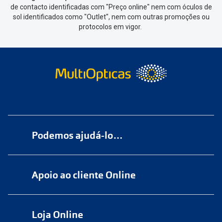
de contacto identificadas com "Preço online" nem com óculos de
sol identificados como "Outlet", nem com outras promoções ou
protocolos em vigor.
Podemos ajudá-lo…
Numa das nossas
+200 lojas
Apoio ao cliente Online
Marque
aqui
uma consulta grátis
online@multiopticas.pt
Por Email:
apoiocliente@multiopticas.pt
Loja Online