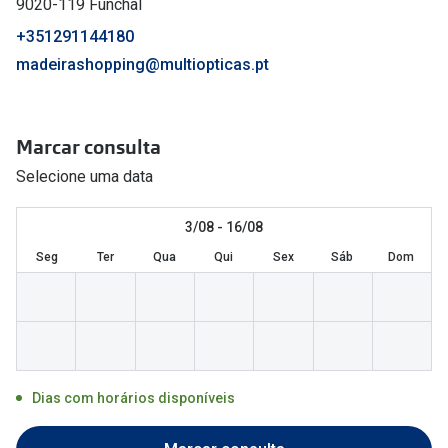
9020-119 Funchal
🔴Outlet
Miopia/Hi
+351291144180
Categoria
madeirashopping@multiopticas.pt
Astigmati
Mulher
Multifoca
Marcar consulta
Homem
Coloridas
Selecione uma data
Criança
Marcas
3/08 - 16/08
Acessórios
iWear - Ex
Seg
Ter
Qua
Qui
Sex
Sáb
Dom
Marcas
Biofinity
Ray-Ban
Dailies
Oakley
Air Optix
Persol
Acuvue
Dias com horários disponíveis
Michael Kors
Ver todas