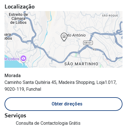
Conselhos
Localização
🆕 Guia de Compras para o formato do seu
rosto
O sol e as crianças
Óculos de sol para todos
Lifestyle
Saiba mais sobre as suas marcas favoritas
Morada
Caminho Santa Quitéria 45, Madeira Shopping, Loja1.017,
9020-119, Funchal
Obter direções
Serviços
Consulta de Contactologia Grátis