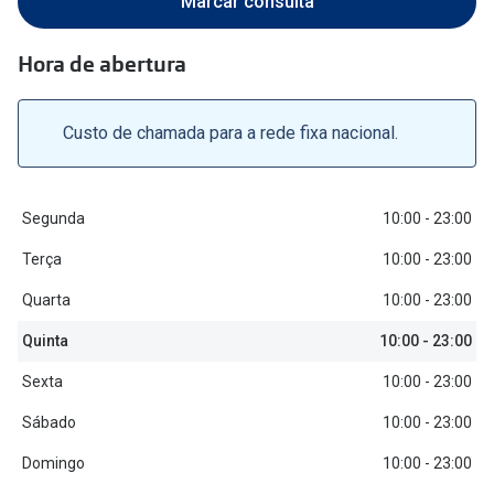
Marcar consulta
Versace
Contacto
Hora de abertura
Prada
Marque um
Todas as marcas
Custo de chamada para a rede fixa nacional.
Experimen
Marcas Exclusivas
Escolha as
DbyD
Segunda
10:00 - 23:00
Recomend
Unofficial
Terça
10:00 - 23:00
+MultiOpt
Seen
Quarta
10:00 - 23:00
Quinta
10:00 - 23:00
Formatos
Sexta
10:00 - 23:00
Quadrados
Sábado
10:00 - 23:00
Redondos
Domingo
10:00 - 23:00