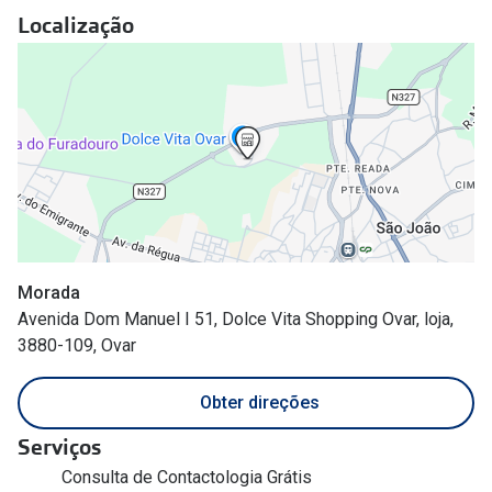
Conselhos
Localização
🆕 Guia de Compras para o formato do seu
rosto
O sol e as crianças
Óculos de sol para todos
Lifestyle
Saiba mais sobre as suas marcas favoritas
Morada
Avenida Dom Manuel I 51, Dolce Vita Shopping Ovar, loja,
3880-109, Ovar
Obter direções
Serviços
Consulta de Contactologia Grátis