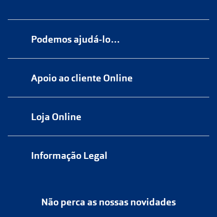
Podemos ajudá-lo…
Numa das nossas
+200 lojas
Apoio ao cliente Online
Marque
aqui
uma consulta grátis
online@multiopticas.pt
Por Email:
apoiocliente@multiopticas.pt
Loja Online
Informação Legal
Política de Privacidade
Não perca as nossas novidades
Política de Cookies