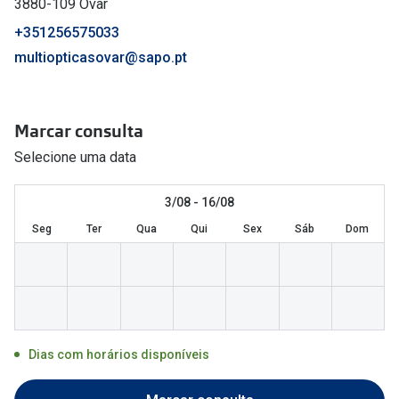
3880-109 Ovar
🔴Outlet
Miopia/Hi
+351256575033
Categoria
multiopticasovar@sapo.pt
Astigmati
Mulher
Multifoca
Marcar consulta
Homem
Coloridas
Selecione uma data
Criança
Marcas
3/08 - 16/08
Acessórios
iWear - Ex
Seg
Ter
Qua
Qui
Sex
Sáb
Dom
Marcas
Biofinity
Ray-Ban
Dailies
Oakley
Air Optix
Persol
Acuvue
Dias com horários disponíveis
Michael Kors
Ver todas