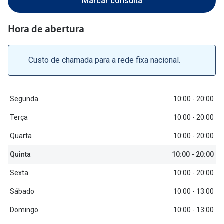
Marcar consulta
Versace
Contacto
Hora de abertura
Prada
Marque um
Todas as marcas
Custo de chamada para a rede fixa nacional.
Experimen
Marcas Exclusivas
Escolha as
DbyD
Segunda
10:00 - 20:00
Recomend
Unofficial
Terça
10:00 - 20:00
+MultiOpt
Seen
Quarta
10:00 - 20:00
Quinta
10:00 - 20:00
Formatos
Sexta
10:00 - 20:00
Quadrados
Sábado
10:00 - 13:00
Redondos
Domingo
10:00 - 13:00