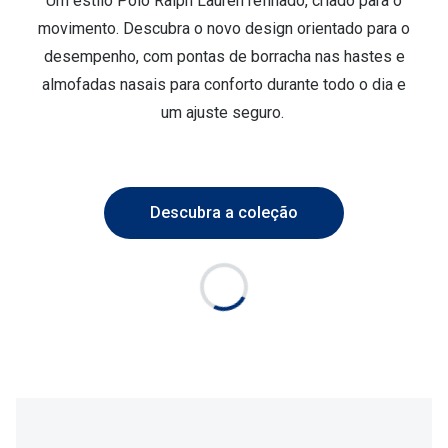
Um estilo Polo Ralph Lauren refinado, criado para o
Conselhos
movimento. Descubra o novo design orientado para o
🆕 Guia de Compras para o formato do seu
desempenho, com pontas de borracha nas hastes e
rosto
almofadas nasais para conforto durante todo o dia e
O sol e as crianças
um ajuste seguro.
Óculos de sol para todos
Lifestyle
Descubra a coleção
Saiba mais sobre as suas marcas favoritas