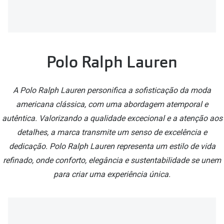
🔴Outlet
Miopia/Hi
Categoria
Astigmati
Mulher
Multifoca
Polo Ralph Lauren
Homem
Coloridas
A Polo Ralph Lauren personifica a sofisticação da moda
Criança
Marcas
americana clássica, com uma abordagem atemporal e
Acessórios
autêntica. Valorizando a qualidade excecional e a atenção aos
iWear - Ex
detalhes, a marca transmite um senso de excelência e
Marcas
Biofinity
dedicação. Polo Ralph Lauren representa um estilo de vida
Ray-Ban
Dailies
refinado, onde conforto, elegância e sustentabilidade se unem
para criar uma experiência única.
Oakley
Air Optix
Persol
Acuvue
Michael Kors
Ver todas