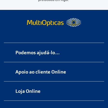
Podemos ajudá-lo…
Numa das nossas
+200 lojas
Apoio ao cliente Online
Marque
aqui
uma consulta grátis
online@multiopticas.pt
Por Email:
apoiocliente@multiopticas.pt
Loja Online