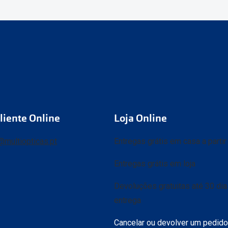
liente Online
Loja Online
@multiopticas.pt
Entregas grátis em casa a parti
Entregas grátis em loja
Devoluções gratuitas até 30 di
entrega
Cancelar ou devolver um pedido