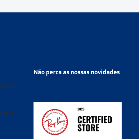
Não perca as nossas novidades
r de 39€
as após