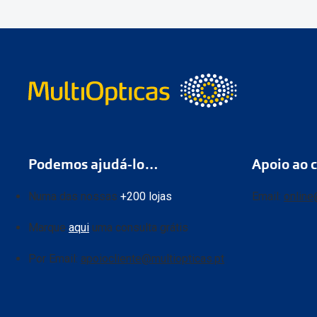
Podemos ajudá-lo…
Apoio ao c
Numa das nossas
+200 lojas
Email:
online
Marque
aqui
uma consulta grátis
Por Email:
apoiocliente@multiopticas.pt