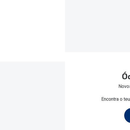
Óc
Novos
Encontra o te