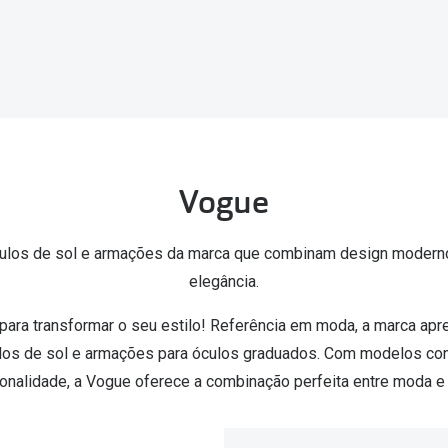
am os meus olhos?
Olhar por todos
Adaptáveis à luz
Ver todos os artigos
Lentes personalizadas
Vogue
ulos de sol e armações da marca que combinam design moderno,
elegância.
ara transformar o seu estilo! Referência em moda, a marca apr
los de sol e armações para óculos graduados. Com modelos c
onalidade, a Vogue oferece a combinação perfeita entre moda e 