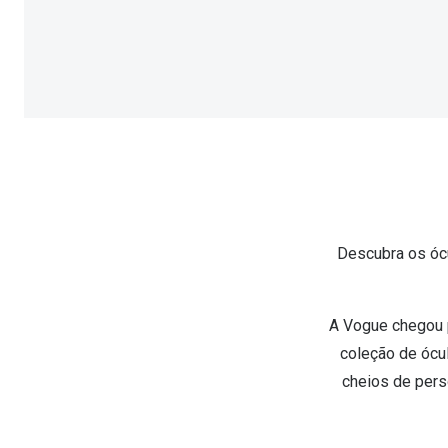
Óculos Polarizados
Como funcion
Líquidos e gotas
Olhos Vermelhos
Mais vendidos
Mulher
Ver todos
Homem
🔴Outlet
Criança
Descubra os óc
A Vogue chegou p
coleção de ócu
cheios de pers