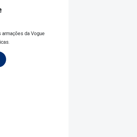
e
as armações da Vogue
icas.