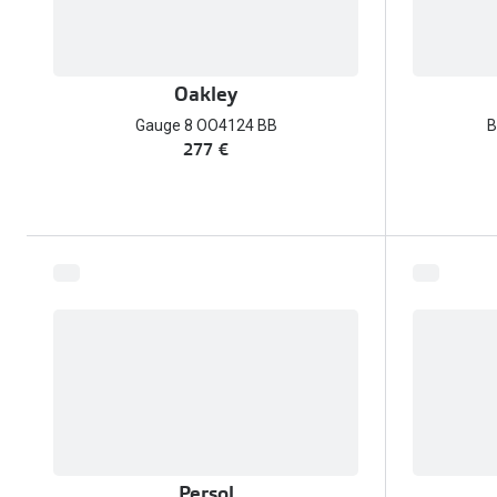
Oakley
Gauge 8 OO4124 BB
B
277 €
Persol