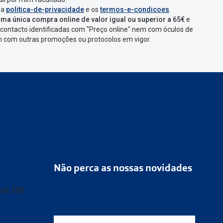
 a
politica-de-privacidade
e os
termos-e-condicoes
.
ma única compra online de valor igual ou superior a 65€
e
contacto identificadas com "Preço online" nem com óculos de
em com outras promoções ou protocolos em vigor.
Não perca as nossas novidades
r de 39€