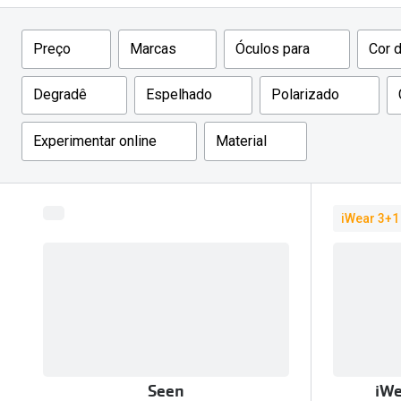
Óculos Polarizados
Como funcion
Líquidos e gotas
Olhos Vermelhos
Mais vendidos
Filtros
Mulher
Preço
Marcas
Óculos para
Cor 
Ver todos
Homem
🔴Outlet
Degradê
Espelhado
Polarizado
Criança
Experimentar online
Material
iWear 3+1
Seen
iWe