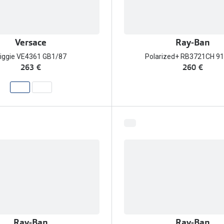
Versace
Ray-Ban
iggie VE4361 GB1/87
Polarized+ RB3721CH 9
263 €
260 €
Ray-Ban
Ray-Ban