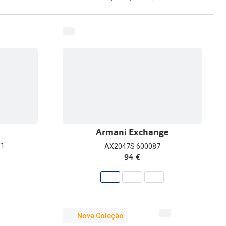
Armani Exchange
81
AX2047S 600087
94 €
Nova Coleção