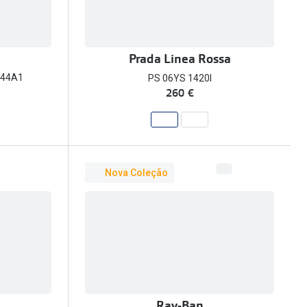
Prada Linea Rossa
144A1
PS 06YS 1420I
260 €
Nova Coleção
Ray-Ban