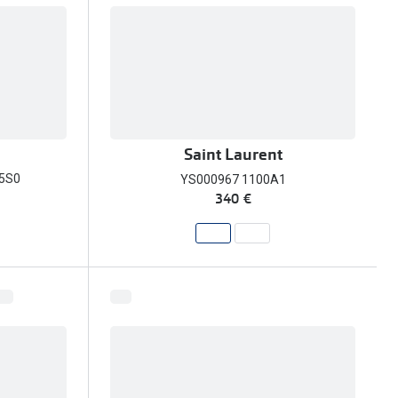
Saint Laurent
5S0
YS000967 1100A1
340 €