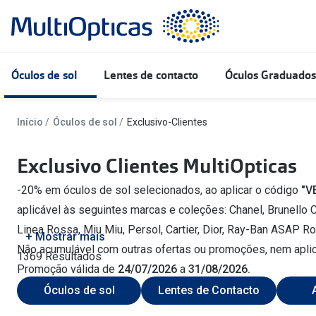
Ir para o
conteúdo
Óculos de sol
Lentes de contacto
Óculos Graduados
Todos os óculos de sol
Todas as lentes de contacto
Descobre as lentes Transitions 👁️
Condições Oculares
Outlet
+MultiOpticas - Óculos Graduados
Contactologia
Início
Óculos de sol
Exclusivo-Clientes
Lentes Stellest para controle da
Miopia
Outlet Óculos de sol
+MultiOpticas - Lentes de Contacto
Mulher
Miopia/Hipermetr
Óculos de leitura
Porquê escolher 
Exclusivo Clientes MultiOpticas
miopia
Astigmatismo
Homem
Astigmatismo/Tó
Óculos bluefilter
Encontre as lente
Até -50% em Óculos de Sol
Lentes de Contacto desde 8€
Outlet Armações
Todos os óculos graduados
-20% em óculos de sol selecionados, ao aplicar o código
"V
Presbiopia
Criança
Multifocal/Progre
Como comprar len
aplicável às seguintes marcas e coleções: Chanel, Brunello C
Novidades em óculos graduados
Ver todas
Coloridas
Ver todos os art
Linea Rossa, Miu Miu, Persol, Cartier, Dior, Ray-Ban ASAP R
Acessórios
Oakley
Óculos de sol Desportivos
Diárias
+ Mostrar mais
Não acumulável com outras ofertas ou promoções, nem aplicá
1369 Resultados
Sintomas Oculares
Olhos das cri
Polo Ralph Laure
Ray-Ban Reverse
Quinzenais
Promoção válida de
24/07/2026
a
31/08/2026.
Até -200€ em Óculos Graduados
Fadiga Ocular
Ray-Ban
Condições ocular
Nova coleção
Mensais
Óculos de sol
Lentes de Contacto
Visão Desfocada
Prada