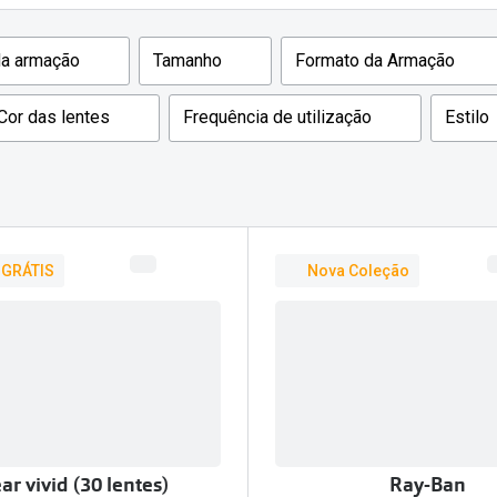
am os meus olhos?
Olhar por todos
Adaptáveis à luz
da armação
Tamanho
Formato da Armação
Ver todos os artigos
Lentes personalizadas
Cor das lentes
Frequência de utilização
Estilo
 GRÁTIS
Nova Coleção
ar vivid (30 lentes)
Ray-Ban