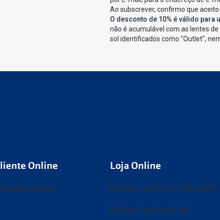
Ao subscrever, confirmo que aceito
O desconto de 10% é válido para u
não é acumulável com as lentes de 
sol identificados como "Outlet", n
liente Online
Loja Online
@multiopticas.pt
Entregas grátis em casa a parti
Entregas grátis em loja