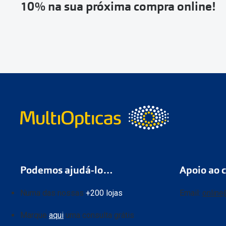
10% na sua próxima compra online!
Podemos ajudá-lo…
Apoio ao c
Numa das nossas
+200 lojas
Email:
online
Marque
aqui
uma consulta grátis