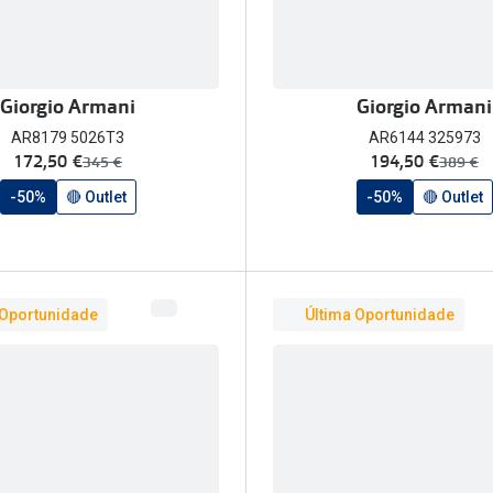
Giorgio Armani
Giorgio Armani
AR8179 5026T3
AR6144 325973
agora:
agora:
172,50 €
194,50 €
era:
era:
345 €
389 €
-50%
🔴 Outlet
-50%
🔴 Outlet
 Oportunidade
Última Oportunidade