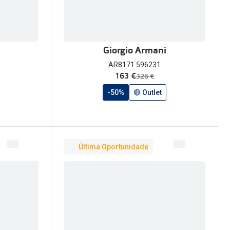
Giorgio Armani
AR8171 596231
agora:
163 €
era:
326 €
-50%
🔴 Outlet
Última Oportunidade