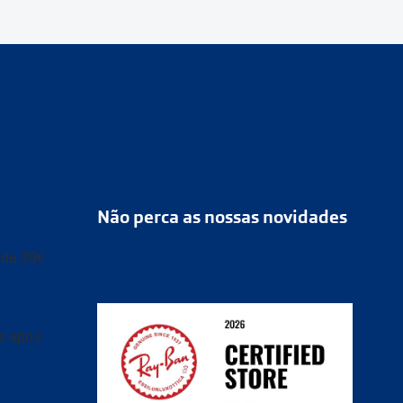
Não perca as nossas novidades
r de 39€
as após