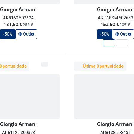
Giorgio Armani
Giorgio Armani
AR8160 50262A
AR 318SM 502653
agora:
agora:
131,50 €
152,50 €
era:
era:
263 €
305 €
-50%
🔴 Outlet
-50%
🔴 Outlet
 Oportunidade
Última Oportunidade
Giorgio Armani
Giorgio Armani
AR6112J 300373
AR8138 573431