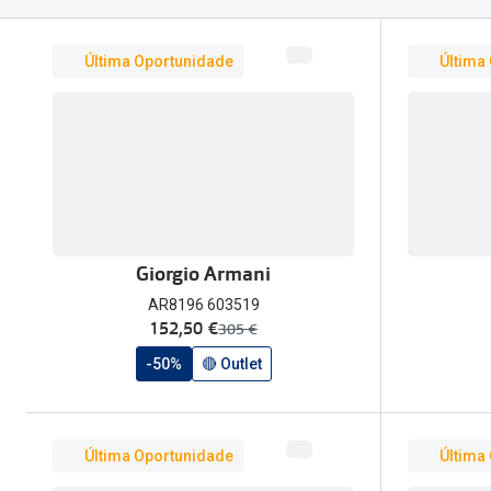
Óculos Polarizados
Como funcion
Líquidos e gotas
Olhos Vermelhos
Mais vendidos
Mulher
Última Oportunidade
Última
Ver todos
Homem
🔴Outlet
Criança
Giorgio Armani
AR8196 603519
agora:
152,50 €
era:
305 €
-50%
🔴 Outlet
Última Oportunidade
Última