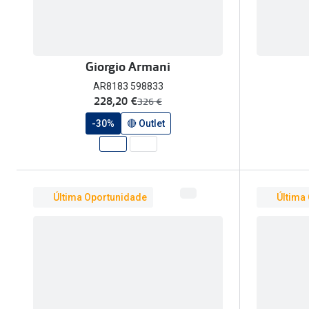
Giorgio Armani
AR8183 598833
agora:
228,20 €
era:
326 €
-30%
🔴 Outlet
Última Oportunidade
Última