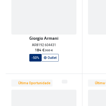
Giorgio Armani
AR8192 604431
agora:
184 €
era:
368 €
-50%
🔴 Outlet
Última Oportunidade
Última