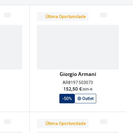
Última Oportunidade
Giorgio Armani
AR8197 503073
agora:
152,50 €
era:
305 €
-50%
🔴 Outlet
Última Oportunidade