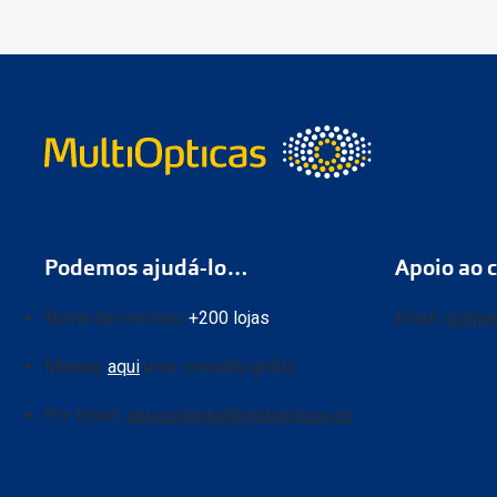
Podemos ajudá-lo…
Apoio ao c
Numa das nossas
+200 lojas
Email:
online
Marque
aqui
uma consulta grátis
Por Email:
apoiocliente@multiopticas.pt