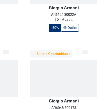
Giorgio Armani
AR6124 30022A
agora:
121 €
era:
242 €
-50%
🔴 Outlet
Última Oportunidade
Giorgio Armani
AR6048 300173