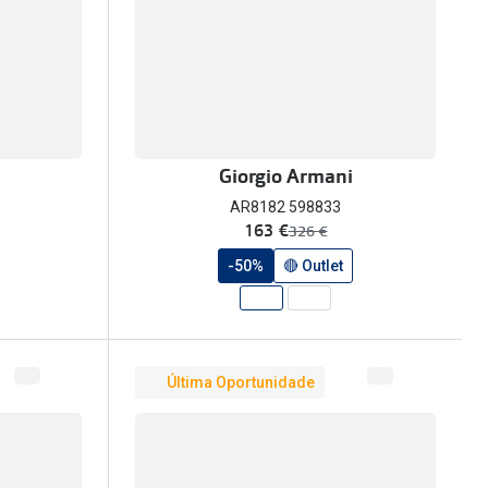
Giorgio Armani
AR8182 598833
agora:
163 €
era:
326 €
-50%
🔴 Outlet
Última Oportunidade