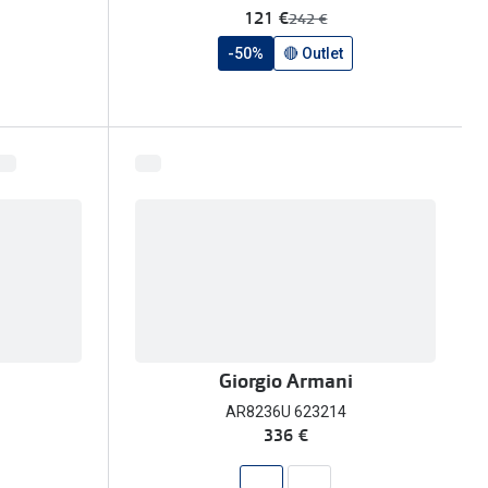
agora:
121 €
era:
242 €
-50%
🔴 Outlet
Giorgio Armani
AR8236U 623214
336 €