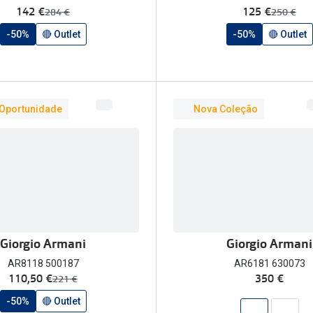
agora:
agora:
142 €
125 €
era:
era:
284 €
250 €
-50%
🔴 Outlet
-50%
🔴 Outlet
 Oportunidade
Nova Coleção
Giorgio Armani
Giorgio Armani
AR8118 500187
AR6181 630073
agora:
110,50 €
350 €
era:
221 €
-50%
🔴 Outlet