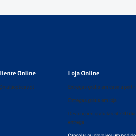
liente Online
Loja Online
@multiopticas.pt
Entregas grátis em casa a parti
Entregas grátis em loja
Devoluções gratuitas até 30 di
entrega
Cancelar ou devolver um pedido