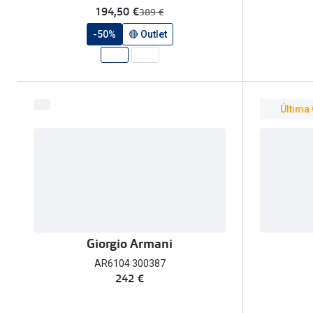
agora:
194,50 €
era:
389 €
-50%
🔴 Outlet
Última
Giorgio Armani
AR6104 300387
242 €