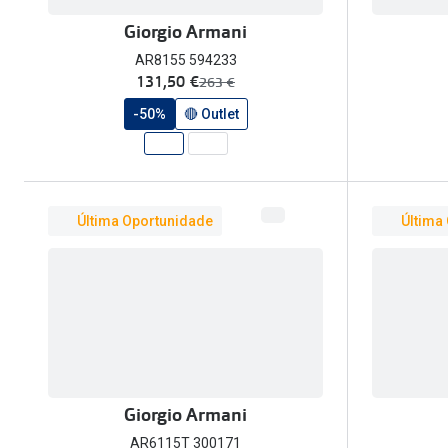
Giorgio Armani
AR8155 594233
agora:
131,50 €
era:
263 €
-50%
🔴 Outlet
Última Oportunidade
Última
Giorgio Armani
AR6115T 300171