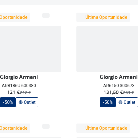
am os meus olhos?
Olhar por todos
Adaptáveis à luz
Ver todos os artigos
 Oportunidade
Última Oportunidade
Lentes personalizadas
Giorgio Armani
Giorgio Armani
AR8186U 600380
AR6150 300673
agora:
agora:
121 €
131,50 €
era:
era:
242 €
263 €
-50%
🔴 Outlet
-50%
🔴 Outlet
 Oportunidade
Última Oportunidade