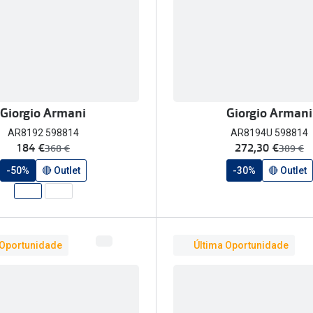
Giorgio Armani
Giorgio Armani
AR8192 598814
AR8194U 598814
agora:
agora:
184 €
272,30 €
era:
era:
368 €
389 €
-50%
🔴 Outlet
-30%
🔴 Outlet
 Oportunidade
Última Oportunidade