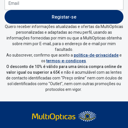
Versace
Contacto
Registar-se
Prada
Marque um
Quero receber informações atualizadas e ofertas da MultiOpticas
Todas as marcas
personalizadas e adaptadas ao meu perfil, usando as
Experimen
informações fornecidas por mim ou que a MultiOpticas obtenha
sobre mim por E-mail, para o endereço de e-mail por mim
Marcas Exclusivas
Escolha as
facultado.
DbyD
Ao subscrever, confirmo que aceito a
politica-de-privacidade
e
Recomend
os
termos-e-condicoes
.
Unofficial
O desconto de 10% é válido para uma única compra online de
+MultiOpt
valor igual ou superior a 65€
e não é acumulável com as lentes
Seen
de contacto identificadas com "Preço online" nem com óculos de
sol identificados como "Outlet", nem com outras promoções ou
protocolos em vigor.
Formatos
Quadrados
Redondos