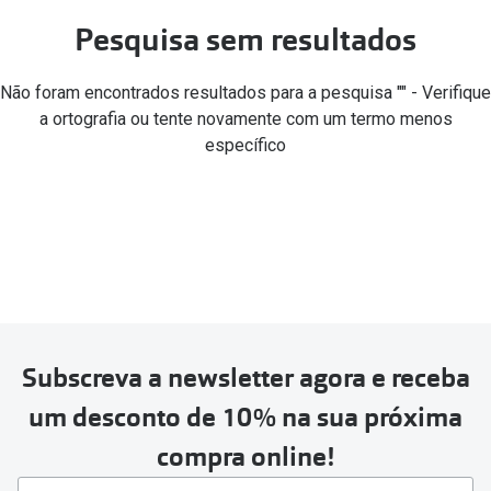
🔴Outlet
Miopia/Hi
Pesquisa sem resultados
Categoria
Astigmati
Não foram encontrados resultados para a pesquisa "" - Verifique
Mulher
Multifoca
a ortografia ou tente novamente com um termo menos
específico
Homem
Coloridas
Criança
Marcas
Acessórios
iWear - Ex
Marcas
Biofinity
Ray-Ban
Dailies
Subscreva a newsletter agora e receba
Oakley
Air Optix
um desconto de 10% na sua próxima
Persol
Acuvue
compra online!
Michael Kors
Ver todas