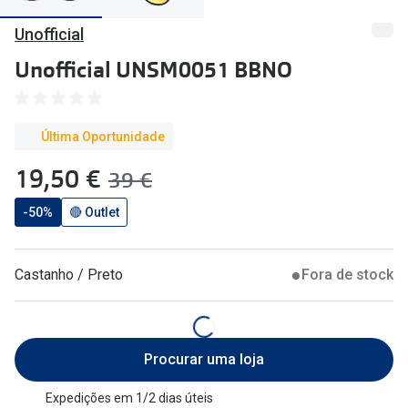
🔴Outlet
Miopia/Hi
Unofficial
Categoria
Astigmati
Unofficial UNSM0051 BBNO
Mulher
Multifoca
Homem
Coloridas
Última Oportunidade
Criança
agora:
19,50 €
era:
39 €
Marcas
Acessórios
-50%
🔴 Outlet
iWear - Ex
Marcas
Biofinity
Castanho / Preto
Fora de stock
Ray-Ban
Dailies
Oakley
Air Optix
Procurar uma loja
Persol
Acuvue
Michael Kors
Ver todas
Expedições em 1/2 dias úteis