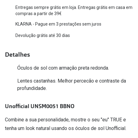
Entregas sempre grátis em loja. Entregas grátis em casa em
Versace
Contacto
compras a partir de 39€
Prada
KLARNA - Pague em 3 prestações sem juros
Marque um
Todas as marcas
Devolução grátis até 30 dias
Experimen
Marcas Exclusivas
Escolha as
Detalhes
DbyD
Recomend
Óculos de sol com armação preta redonda.
Unofficial
+MultiOpt
Lentes castanhas. Melhor percecão e contraste da
Seen
profundidade.
Formatos
Unofficial UNSM0051 BBNO
Quadrados
Combine a sua personalidade, mostre o seu "eu" TRUE e
Redondos
tenha um look natural usando os óculos de sol Unofficial.