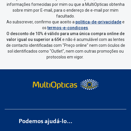
Escolher a encomenda que queres
informações fornecidas por mim ou que a MultiOpticas obtenha
devolver e clica em
“Devolução”
.
sobre mim por E-mail, para o endereço de e-mail por mim
facultado.
Ao subscrever, confirmo que aceito a
politica-de-privacidade
e
Vai abrir uma página onde só precisas
os
termos-e-condicoes
.
de seleccionar qual o produto a
O desconto de 10% é válido para uma única compra online de
devolver, indicar a razão de devolução
valor igual ou superior a 65€
e não é acumulável com as lentes
de contacto identificadas com "Preço online" nem com óculos de
e confirmar a devolução
sol identificados como "Outlet", nem com outras promoções ou
protocolos em vigor.
Depois deves clicar em criar etiqueta
de devolução. Deves imprimir a
etiqueta que aparecer e coloca-la na
caixa da encomenda.
Não é possível devolver o artigo em
lojas físicas.
Deves devolver a tua
encomenda
num
ponto de
Podemos ajudá-lo…
entrega
ou
cacifo
Sending/Inpost
mais perto de ti.
Ver