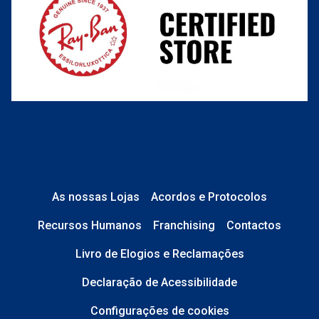
O que acontece depois?
Está em perfeito estado e sem danos;
No caso de
Lentes de Contacto e
Líquidos
, a caixa está devidamente
As nossas Lojas
Acordos e Protocolos
selada.
Recursos Humanos
Franchising
Contactos
No caso de
Óculos de Sol
, tudo está
Livro de Elogios e Reclamações
completo: estojo, pano, etiquetas,
saco transparente e caixa original.
Declaração de Acessibilidade
Configurações de cookies