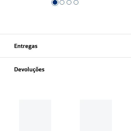
Entregas
Devoluções
Recolhas em loja sempre gratuitas;
30 dias
Entregas em casa:
Se o valor da encomenda for
superior a 39€, o envio é gratuito.
Em compras de valor inferior a