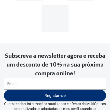
39€, os portes de envio têm um
custo de
3.99€
.
MultiOpticas
Subscreva a newsletter agora e receba
Para realizar a devolução deverás
um desconto de 10% na sua próxima
seguir estes passos:
compra online!
Se tens conta criada na
MultiOpticas deves:
Entrar na tua área pessoal e ir a
“
As
Registar-se
minhas encomendas
”
.
Quero receber informações atualizadas e ofertas da MultiOpticas
personalizadas e adaptadas ao meu perfil, usando as