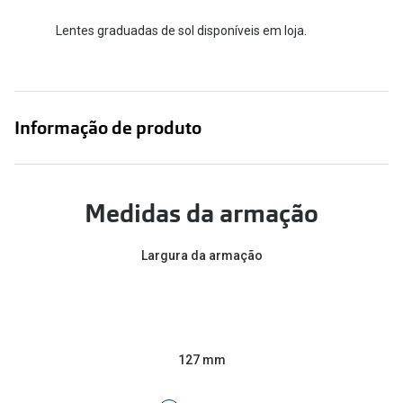
Conselhos
Lentes graduadas de sol disponíveis em loja.
🆕 Guia de Compras para o formato do seu
rosto
O sol e as crianças
Informação de produto
Óculos de sol para todos
Lifestyle
Saiba mais sobre as suas marcas favoritas
Medidas da armação
Largura da armação
127 mm