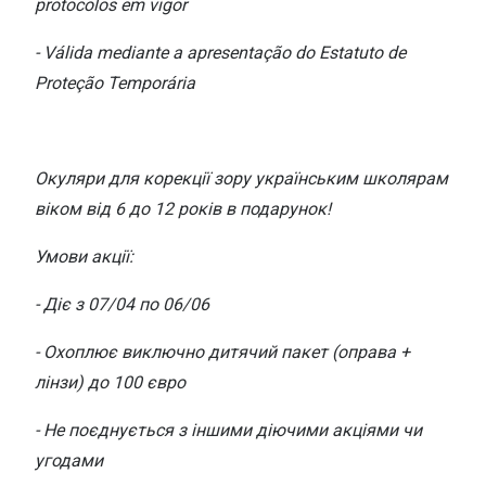
Conselhos
protocolos em vigor
🆕 Guia de Compras para o formato do seu
- Válida mediante a apresentação do Estatuto de
rosto
Proteção Temporária
O sol e as crianças
Óculos de sol para todos
Окуляри для корекції зору українським школярам
віком від 6 до 12 років в подарунок!
Lifestyle
Saiba mais sobre as suas marcas favoritas
Умови акції:
- Діє з 07/04 по 06/06
- Охоплює виключно дитячий пакет (оправа +
лінзи) до 100 євро
- Не поєднується з іншими діючими акціями чи
угодами