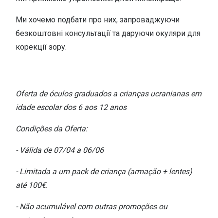
Versace
Contacto
Ми хочемо подбати про них, запроваджуючи
безкоштовні консультації та даруючи окуляри для
Prada
Marque um
корекції зору.
Todas as marcas
Experimen
Marcas Exclusivas
Escolha as
DbyD
Oferta de óculos graduados a crianças ucranianas em
Recomend
idade escolar dos 6 aos 12 anos
Unofficial
+MultiOpt
Condições da Oferta:
Seen
- Válida de 07/04 a 06/06
Formatos
- Limitada a um pack de criança (armação + lentes)
Quadrados
até 100€.
Redondos
- Não acumulável com outras promoções ou