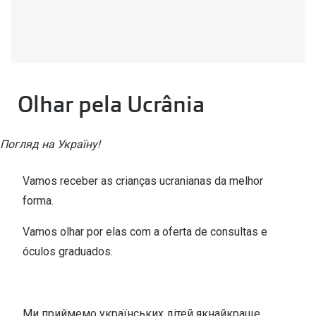
🔴Outlet
Miopia/Hi
Categoria
Astigmati
Mulher
Multifoca
Olhar pela Ucrânia
Homem
Coloridas
Criança
Marcas
Погляд на Україну!
Acessórios
iWear - Ex
Vamos receber as crianças ucranianas da melhor
Marcas
Biofinity
forma.
Ray-Ban
Dailies
Vamos olhar por elas com a oferta de consultas e
óculos graduados.
Oakley
Air Optix
Persol
Acuvue
Michael Kors
Ver todas
Ми приймемо українських дітей якнайкраще.