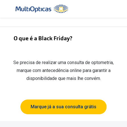
Ir para o
conteúdo
Todos os óculos de sol
Todas as 
Campanhas
Destaqu
O que é a Black Friday?
Até -50% em Óculos de Sol
Lentes de
Destaques
Frequênc
Se precisa de realizar uma consulta de optometria,
marque com antecedência online para garantir a
Óculos de sol Desportivos
Diárias
disponibilidade que mais lhe convém.
Ray-Ban Reverse
Quinzenai
Nova coleção
Mensais
Marque já a sua consulta grátis
Óculos Polarizados
Líquidos 
Mais vendidos
Tipos de