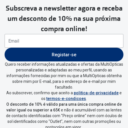
🔴Outlet
Subscreva a newsletter agora e receba
Miopia/Hi
um desconto de 10% na sua próxima
Categoria
Astigmati
compra online!
Mulher
Multifoca
Homem
Coloridas
Criança
Registar-se
Marcas
Quero receber informações atualizadas e ofertas da MultiOpticas
Acessórios
Black
iWear - Ex
personalizadas e adaptadas ao meu perfil, usando as
Friday
informações fornecidas por mim ou que a MultiOpticas obtenha
Marcas
Biofinity
sobre mim por E-mail, para o endereço de e-mail por mim
facultado.
Ray-Ban
Dailies
Ao subscrever, confirmo que aceito a
politica-de-privacidade
e
os
termos-e-condicoes
.
Oakley
Air Optix
O desconto de 10% é válido para uma única compra online de
valor igual ou superior a 65€
e não é acumulável com as lentes
Persol
Acuvue
de contacto identificadas com "Preço online" nem com óculos de
sol identificados como "Outlet", nem com outras promoções ou
Michael Kors
Ver todas
protocolos em vigor.