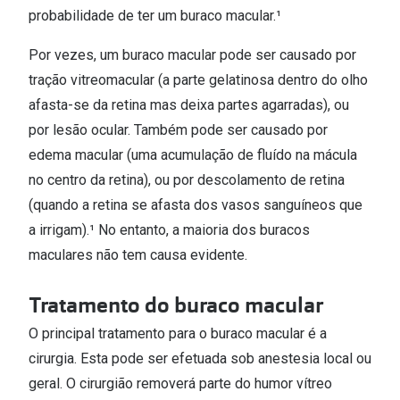
Conselhos
probabilidade de ter um buraco macular.¹
🆕 Guia de Compras para o formato do seu
Por vezes, um buraco macular pode ser causado por
rosto
tração vitreomacular (a parte gelatinosa dentro do olho
O sol e as crianças
afasta-se da retina mas deixa partes agarradas), ou
por lesão ocular. Também pode ser causado por
Óculos de sol para todos
edema macular (uma acumulação de fluído na mácula
Lifestyle
no centro da retina), ou por descolamento de retina
Saiba mais sobre as suas marcas favoritas
(quando a retina se afasta dos vasos sanguíneos que
a irrigam).¹ No entanto, a maioria dos buracos
maculares não tem causa evidente.
Tratamento do buraco macular
O principal tratamento para o buraco macular é a
cirurgia. Esta pode ser efetuada sob anestesia local ou
geral. O cirurgião removerá parte do humor vítreo