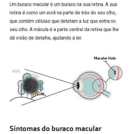
Um buraco macular é um buraco na sua retina. A sua
🔴Outlet
Miopia/Hi
retina é como um ecrã na parte de trás do seu olho,
Categoria
Astigmati
que contém células que detetam a luz que entra no
seu olho. A mácula é a parte central da retina que lhe
Mulher
Multifoca
dá visão de detalhe, ajudando a ler.
Homem
Coloridas
Criança
Marcas
Acessórios
iWear - Ex
Marcas
Biofinity
Ray-Ban
Dailies
Oakley
Air Optix
Persol
Acuvue
Sintomas do buraco macular
Michael Kors
Ver todas