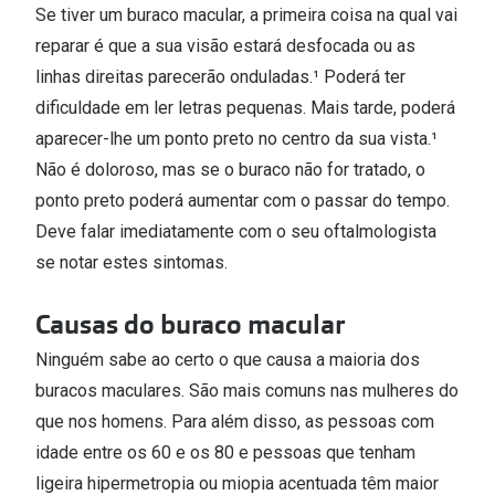
Se tiver um buraco macular, a primeira coisa na qual vai
Versace
Contacto
reparar é que a sua visão estará desfocada ou as
Prada
linhas direitas parecerão onduladas.¹ Poderá ter
Marque um
dificuldade em ler letras pequenas. Mais tarde, poderá
Todas as marcas
Experimen
aparecer-lhe um ponto preto no centro da sua vista.¹
Não é doloroso, mas se o buraco não for tratado, o
Marcas Exclusivas
Escolha as
ponto preto poderá aumentar com o passar do tempo.
DbyD
Recomend
Deve falar imediatamente com o seu oftalmologista
Unofficial
se notar estes sintomas.
+MultiOpt
Seen
Causas do buraco macular
Formatos
Ninguém sabe ao certo o que causa a maioria dos
buracos maculares. São mais comuns nas mulheres do
Quadrados
que nos homens. Para além disso, as pessoas com
Redondos
idade entre os 60 e os 80 e pessoas que tenham
ligeira hipermetropia ou miopia acentuada têm maior