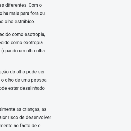
am os meus olhos?
es diferentes. Com o
Olhar por todos
Adaptáveis à luz
olha mais para fora ou
Ver todos os artigos
o olho estrábico.
Lentes personalizadas
hecido como esotropia,
ecido como exotropia.
a (quando um olho olha
reção do olho pode ser
ue o olho de uma pessoa
pode estar desalinhado
lmente as crianças, as
ior risco de desenvolver
lmente ao facto de o