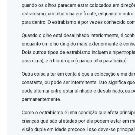
Óculos Polarizados
Como funcion
Líquidos e gotas
quando os olhos parecem estar colocados em direçõ
Olhos Vermelhos
Mais vendidos
estrabismo, um olho olha em frente, enquanto o outro 
Mulher
para dentro. O estrabismo é por vezes conhecido com
Ver todos
Homem
🔴Outlet
Quando o olho está desalinhado interiormente, é con
Criança
enquanto um olho dirigido mais exteriormente é conh
Dois outros tipos de estrabismo incluem a hipertropi
para cima), e a hipotropia (quando olha para baixo).
Outra coisa a ter em conta é que a colocação e má di
constante, ou pode ser intermitente. Isto significa q
pode alternar entre estar alinhado e desalinhado, ou 
permanentemente.
Como o estrabismo é uma condição que afeta principa
crianças que são afetadas por ele podem estar em ma
visão dupla em idade precoce. Isso deve-se principa