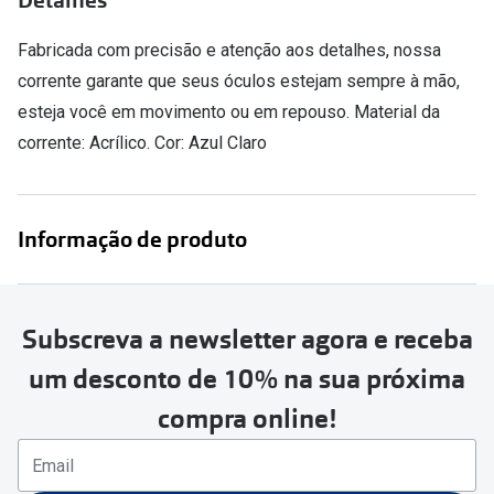
Detalhes
Versace
Contacto
Fabricada com precisão e atenção aos detalhes, nossa
Prada
corrente garante que seus óculos estejam sempre à mão,
Marque um
esteja você em movimento ou em repouso. Material da
Todas as marcas
Experimen
corrente: Acrílico. Cor: Azul Claro
Marcas Exclusivas
Escolha as
DbyD
Recomend
Informação de produto
Unofficial
+MultiOpt
Seen
Subscreva a newsletter agora e receba
Formatos
um desconto de 10% na sua próxima
Quadrados
compra online!
Redondos