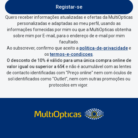
Conselhos
Registar-se
🆕 Guia de Compras para o formato do seu
Quero receber informações atualizadas e ofertas da MultiOpticas
rosto
personalizadas e adaptadas ao meu perfil, usando as
informações fornecidas por mim ou que a MultiOpticas obtenha
O sol e as crianças
sobre mim por E-mail, para o endereço de e-mail por mim
facultado.
Óculos de sol para todos
Ao subscrever, confirmo que aceito a
politica-de-privacidade
e
os
termos-e-condicoes
.
Lifestyle
O desconto de 10% é válido para uma única compra online de
valor igual ou superior a 65€
e não é acumulável com as lentes
Saiba mais sobre as suas marcas favoritas
de contacto identificadas com "Preço online" nem com óculos de
sol identificados como "Outlet", nem com outras promoções ou
protocolos em vigor.