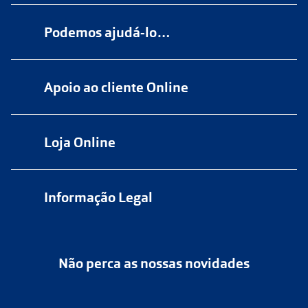
Podemos ajudá-lo…
Numa das nossas
+200 lojas
Apoio ao cliente Online
Marque
aqui
uma consulta grátis
online@multiopticas.pt
Por Email:
apoiocliente@multiopticas.pt
Loja Online
Informação Legal
Política de Privacidade
Não perca as nossas novidades
Política de Cookies
Cancelar ou devolver um pedido
Termos e Condições