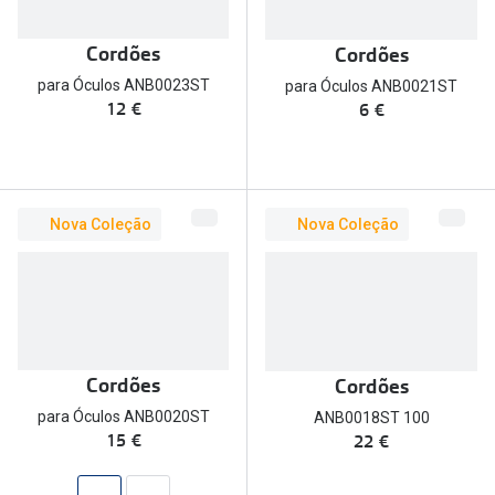
Conselhos
🆕 Guia de Compras para o formato do seu
Cordões
Cordões
rosto
para Óculos ANB0023ST
para Óculos ANB0021ST
12 €
6 €
O sol e as crianças
Óculos de sol para todos
Lifestyle
Nova Coleção
Nova Coleção
Saiba mais sobre as suas marcas favoritas
Cordões
Cordões
para Óculos ANB0020ST
ANB0018ST 100
15 €
22 €