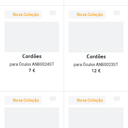
Versace
Contacto
Nova Coleção
Nova Coleção
Prada
Marque um
Todas as marcas
Experimen
Marcas Exclusivas
Escolha as
DbyD
Cordões
Cordões
Recomend
para Óculos ANB0024ST
para Óculos ANB0023ST
Unofficial
7 €
12 €
+MultiOpt
Seen
Formatos
Nova Coleção
Nova Coleção
Quadrados
Redondos