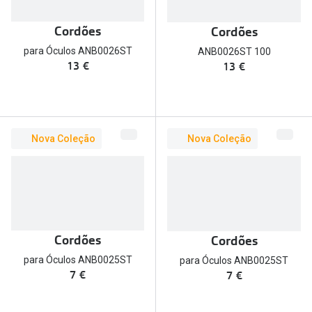
🔴Outlet
Miopia/Hi
Cordões
Cordões
Categoria
Astigmati
para Óculos ANB0026ST
ANB0026ST 100
13 €
13 €
Mulher
Multifoca
Homem
Coloridas
Criança
Marcas
Nova Coleção
Nova Coleção
Acessórios
iWear - Ex
Marcas
Biofinity
Ray-Ban
Dailies
Cordões
Cordões
Oakley
Air Optix
para Óculos ANB0025ST
para Óculos ANB0025ST
7 €
7 €
Persol
Acuvue
Michael Kors
Ver todas