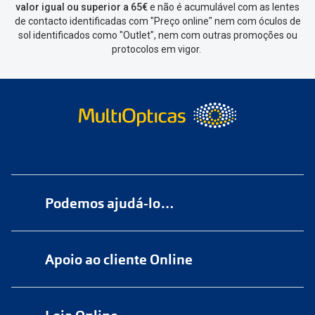
valor igual ou superior a 65€
e não é acumulável com as lentes
de contacto identificadas com "Preço online" nem com óculos de
sol identificados como "Outlet", nem com outras promoções ou
protocolos em vigor.
Podemos ajudá-lo…
Numa das nossas
+200 lojas
Apoio ao cliente Online
Marque
aqui
uma consulta grátis
online@multiopticas.pt
Por Email:
apoiocliente@multiopticas.pt