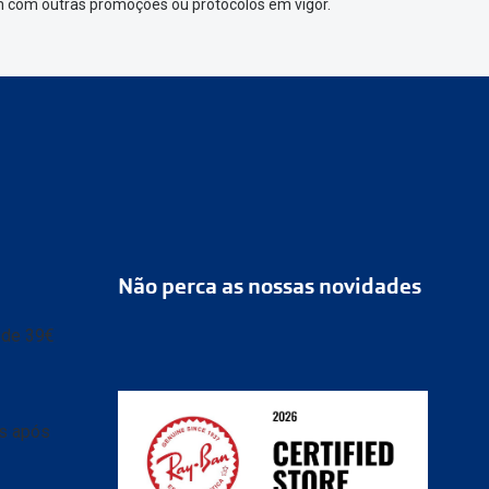
em com outras promoções ou protocolos em vigor.
Não perca as nossas novidades
r de 39€
as após