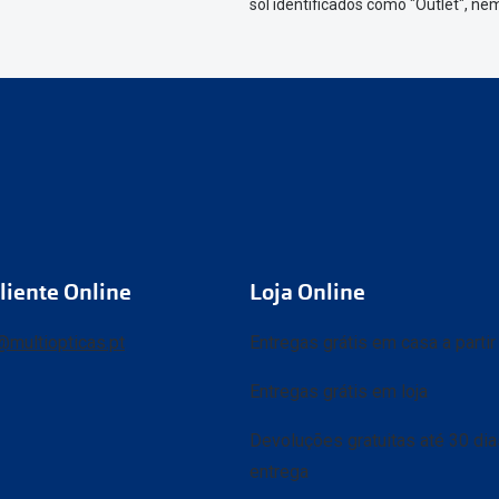
sol identificados como "Outlet", n
liente Online
Loja Online
@multiopticas.pt
Entregas grátis em casa a parti
Entregas grátis em loja
Devoluções gratuitas até 30 di
entrega