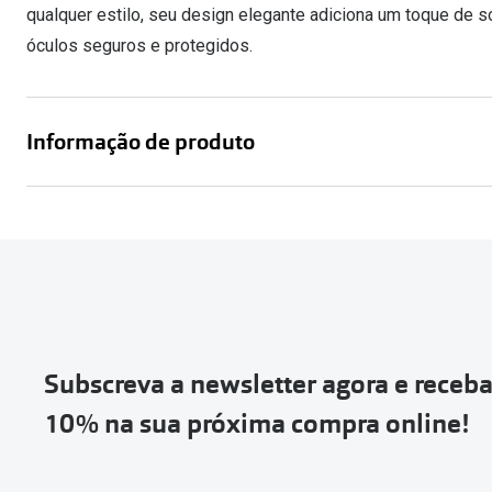
Óculos Polarizados
qualquer estilo, seu design elegante adiciona um toque de s
Como funcion
Líquidos e gotas
Olhos Vermelhos
Mais vendidos
óculos seguros e protegidos.
Mulher
Ver todos
Homem
🔴Outlet
Criança
Informação de produto
Subscreva a newsletter agora e receb
10% na sua próxima compra online!