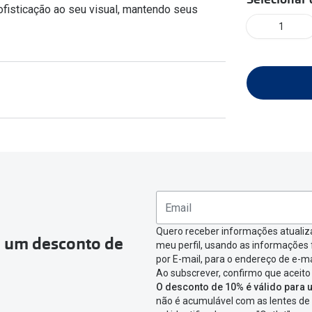
ofisticação ao seu visual, mantendo seus
am os meus olhos?
Olhar por todos
Adaptáveis à luz
1
Ver todos os artigos
Lentes personalizadas
Quero receber informações atualiz
a um desconto de
meu perfil, usando as informações
por E-mail, para o endereço de e-ma
Ao subscrever, confirmo que aceito
O desconto de 10% é válido para u
não é acumulável com as lentes de 