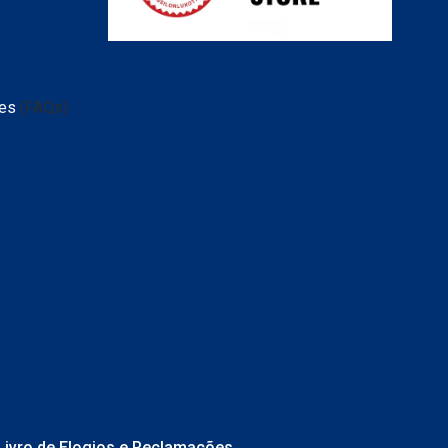
tes
(FAQs)
Livro de Elogios e Reclamações