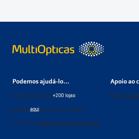
Podemos ajudá-lo…
Apoio ao c
Numa das nossas
+200 lojas
Email:
online
Marque
aqui
uma consulta grátis
Por Email:
apoiocliente@multiopticas.pt