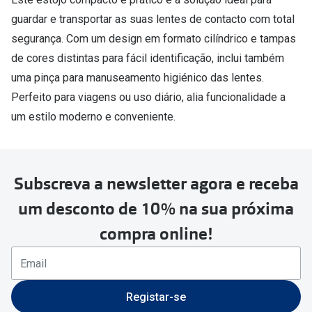
guardar e transportar as suas lentes de contacto com total
Versace
Contacto
segurança. Com um design em formato cilíndrico e tampas
Prada
Marque um
de cores distintas para fácil identificação, inclui também
Todas as marcas
uma pinça para manuseamento higiénico das lentes.
Experimen
Perfeito para viagens ou uso diário, alia funcionalidade a
Marcas Exclusivas
Escolha as
um estilo moderno e conveniente.
DbyD
Recomend
Unofficial
+MultiOpt
Subscreva a newsletter agora e receba
Seen
um desconto de 10% na sua próxima
Formatos
compra online!
Quadrados
Redondos
Registar-se