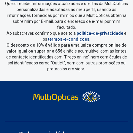
Conselhos
Quero receber informações atualizadas e ofertas da MultiOpticas
personalizadas e adaptadas ao meu perfil, usando as
🆕 Guia de Compras para o formato do seu
informações fornecidas por mim ou que a MultiOpticas obtenha
rosto
sobre mim por E-mail, para o endereço de e-mail por mim
facultado.
O sol e as crianças
Ao subscrever, confirmo que aceito a
politica-de-privacidade
e
os
termos-e-condicoes
.
Óculos de sol para todos
O desconto de 10% é válido para uma única compra online de
valor igual ou superior a 65€
e não é acumulável com as lentes
de contacto identificadas com "Preço online" nem com óculos de
Lifestyle
sol identificados como "Outlet", nem com outras promoções ou
Saiba mais sobre as suas marcas favoritas
protocolos em vigor.