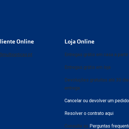
liente Online
Loja Online
@multiopticas.pt
Entregas grátis em casa a parti
Entregas grátis em loja
Devoluções gratuitas até 30 di
entrega
Cancelar ou devolver um pedido
Resolver o contrato aqui
Consulte as
Perguntas frequen