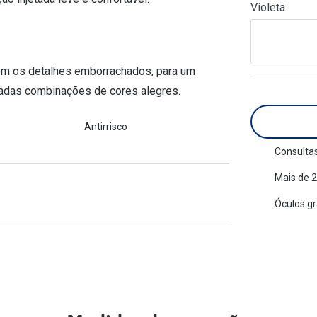
Violeta
am os meus olhos?
Olhar por todos
Adaptáveis à luz
Ver todos os artigos
Lentes personalizadas
om os detalhes emborrachados, para um
icadas combinações de cores alegres.
Antirrisco
Consultas
Mais de 2
Óculos g