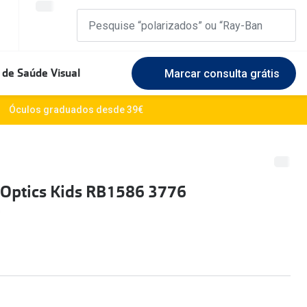
 de Saúde Visual
Marcar consulta grátis
Marcas Exclusivas
Óculos graduados desde 39€
DbyD
Marque uma consulta gratuita
🆕 Guia 
rosto
Unofficial
Experimente gratuitamente em loja
O sol e a
 Optics Kids RB1586 3776
Seen
Escolha as lentes ideais
Óculos d
Recomendações
Lifesty
+MultiOpticas
Quadrados
Saiba ma
Redondos