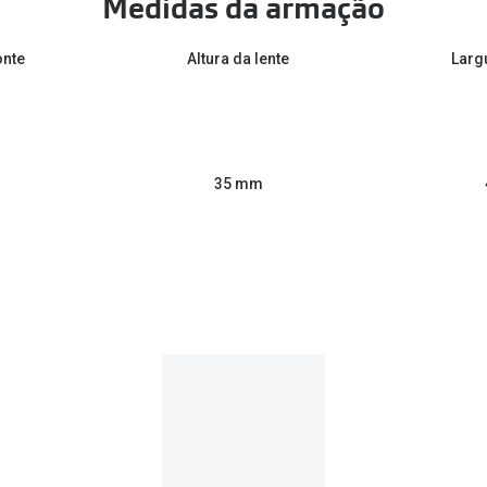
Medidas da armação
onte
Altura da lente
Larg
35 mm