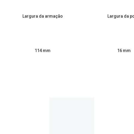
Largura da armação
Largura da p
114 mm
16 mm