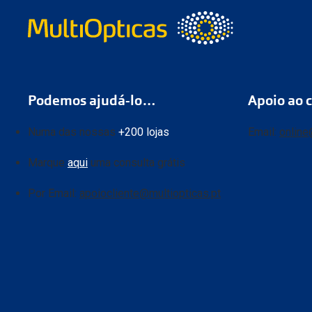
Podemos ajudá-lo…
Apoio ao c
Numa das nossas
+200 lojas
Email:
online
Marque
aqui
uma consulta grátis
Por Email:
apoiocliente@multiopticas.pt