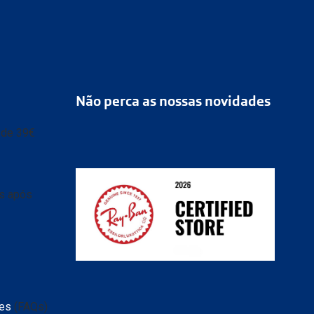
Não perca as nossas novidades
r de 39€
as após
tes
(FAQs)