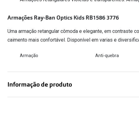
Óculos Polarizados
Como funcion
Líquidos e gotas
Olhos Vermelhos
Mais vendidos
Mulher
Armações Ray-Ban Optics Kids RB1586 3776
Ver todos
Homem
🔴Outlet
Uma armação retangular cômoda e elegante, em contraste c
Criança
caimento mais confortável. Disponível em varias e diversif
Armação
Anti-quebra
Informação de produto