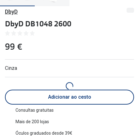
🔴Outlet
Miopia/Hi
DbyD
Categoria
Astigmati
DbyD DB1048 2600
Mulher
Multifoca
99 €
Homem
Coloridas
Criança
Marcas
Cinza
Acessórios
iWear - Ex
Marcas
Biofinity
Adicionar ao cesto
Ray-Ban
Dailies
Oakley
Air Optix
Consultas gratuitas
Mais de 200 lojas
Persol
Acuvue
Óculos graduados desde 39€
Michael Kors
Ver todas