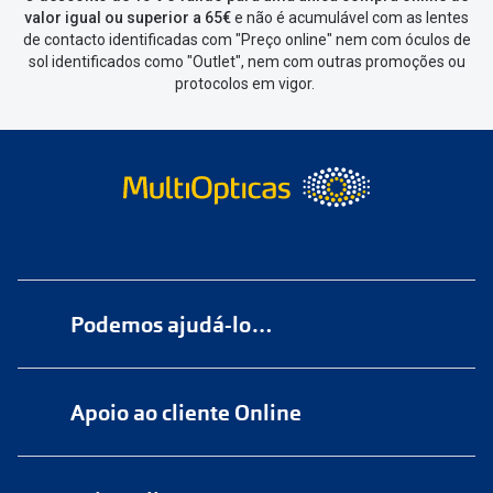
valor igual ou superior a 65€
e não é acumulável com as lentes
de contacto identificadas com "Preço online" nem com óculos de
sol identificados como "Outlet", nem com outras promoções ou
protocolos em vigor.
Podemos ajudá-lo…
Numa das nossas
+200 lojas
Apoio ao cliente Online
Marque
aqui
uma consulta grátis
online@multiopticas.pt
Por Email:
apoiocliente@multiopticas.pt