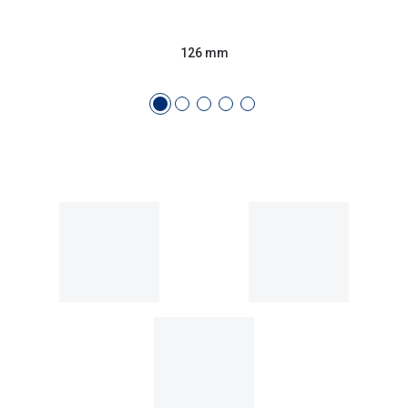
Conselhos
🆕 Guia de Compras para o formato do seu
126 mm
rosto
O sol e as crianças
Óculos de sol para todos
Lifestyle
Saiba mais sobre as suas marcas favoritas