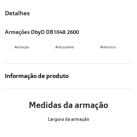
Versace
Contacto
Detalhes
Prada
Marque um
Armações DbyD DB1048 2600
Todas as marcas
Experimen
Marcas Exclusivas
Armação
Anti-quebra
Antirrisco
Escolha as
DbyD
Recomend
Unofficial
Informação de produto
+MultiOpt
Seen
Formatos
Medidas da armação
Quadrados
Largura da armação
Redondos