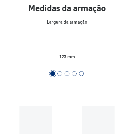
Conselhos
Medidas da armação
🆕 Guia de Compras para o formato do seu
rosto
Largura da armação
O sol e as crianças
Óculos de sol para todos
123 mm
Lifestyle
Saiba mais sobre as suas marcas favoritas