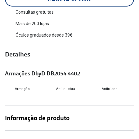
Versace
Contacto
Consultas gratuitas
Prada
Mais de 200 lojas
Marque um
Todas as marcas
Óculos graduados desde 39€
Experimen
Marcas Exclusivas
Escolha as
Detalhes
DbyD
Recomend
Unofficial
Armações DbyD DB2054 4402
+MultiOpt
Seen
Armação
Anti-quebra
Antirrisco
Formatos
Quadrados
Informação de produto
Redondos