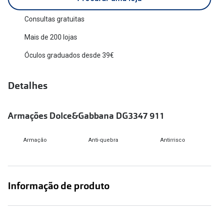
Versace
Contacto
Consultas gratuitas
Prada
Mais de 200 lojas
Marque um
Todas as marcas
Óculos graduados desde 39€
Experimen
Marcas Exclusivas
Escolha as
Detalhes
DbyD
Recomend
Unofficial
Armações Dolce&Gabbana DG3347 911
+MultiOpt
Seen
Armação
Anti-quebra
Antirrisco
Formatos
Quadrados
Informação de produto
Redondos