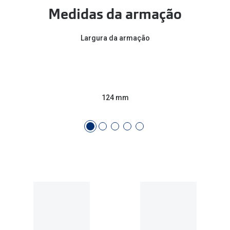
Conselhos
Medidas da armação
🆕 Guia de Compras para o formato do seu
rosto
Largura da armação
O sol e as crianças
Óculos de sol para todos
124 mm
Lifestyle
Saiba mais sobre as suas marcas favoritas