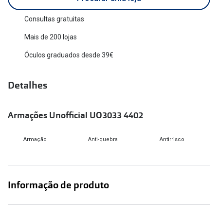
Versace
Contacto
Consultas gratuitas
Prada
Mais de 200 lojas
Marque um
Todas as marcas
Óculos graduados desde 39€
Experimen
Marcas Exclusivas
Escolha as
Detalhes
DbyD
Recomend
Unofficial
Armações Unofficial UO3033 4402
+MultiOpt
Seen
Armação
Anti-quebra
Antirrisco
Formatos
Quadrados
Informação de produto
Redondos