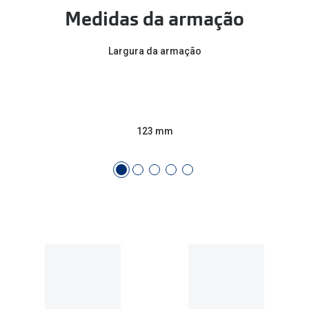
Conselhos
Medidas da armação
🆕 Guia de Compras para o formato do seu
rosto
Largura da armação
O sol e as crianças
Óculos de sol para todos
123 mm
Lifestyle
Saiba mais sobre as suas marcas favoritas