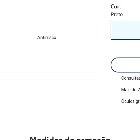
am os meus olhos?
Cor:
Olhar por todos
Adaptáveis à luz
Preto
Ver todos os artigos
Lentes personalizadas
Antirrisco
Consultas
Mais de 2
Óculos g