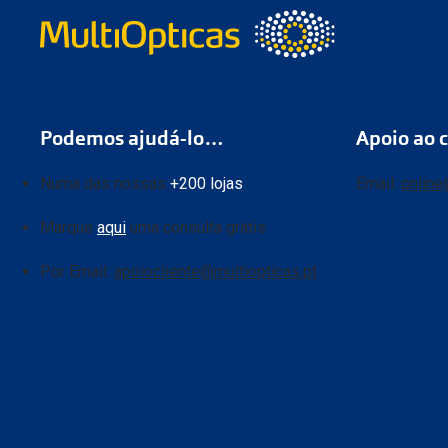
Podemos ajudá-lo…
Apoio ao c
Numa das nossas
+200 lojas
Email:
online
Marque
aqui
uma consulta grátis
Por Email:
apoiocliente@multiopticas.pt