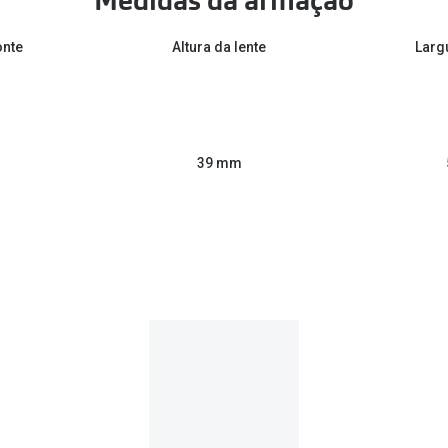
Medidas da armação
onte
Altura da lente
Larg
39 mm