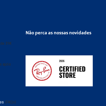
Não perca as nossas novidades
r de 39€
as após
tes
(FAQs)