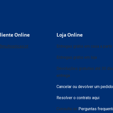
liente Online
Loja Online
@multiopticas.pt
Entregas grátis em casa a parti
Entregas grátis em loja
Devoluções gratuitas até 30 di
entrega
Cancelar ou devolver um pedido
Resolver o contrato aqui
Consulte as
Perguntas frequen