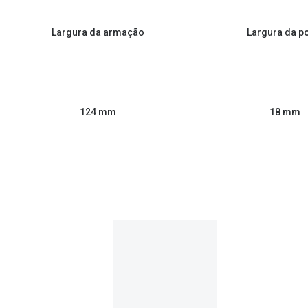
Largura da armação
Largura da p
124 mm
18 mm