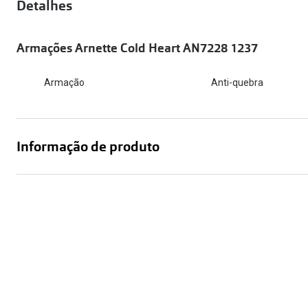
Óculos Polarizados
Detalhes
Como funcion
Líquidos e gotas
Olhos Vermelhos
Mais vendidos
Mulher
Armações Arnette Cold Heart AN7228 1237
Ver todos
Homem
🔴Outlet
Armação
Anti-quebra
Criança
Informação de produto