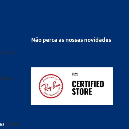
Não perca as nossas novidades
r de 39€
as após
tes
(FAQs)