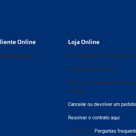
liente Online
Loja Online
@multiopticas.pt
Entregas grátis em casa a parti
Entregas grátis em loja
Devoluções gratuitas até 30 di
entrega
Cancelar ou devolver um pedido
Resolver o contrato aqui
Consulte as
Perguntas frequen