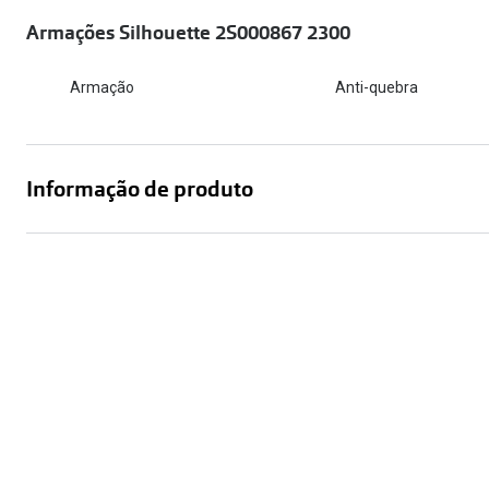
Óculos Polarizados
Como funcion
Líquidos e gotas
Armações Silhouette 2S000867 2300
Olhos Vermelhos
Mais vendidos
Mulher
Ver todos
Armação
Anti-quebra
Homem
🔴Outlet
Criança
Informação de produto