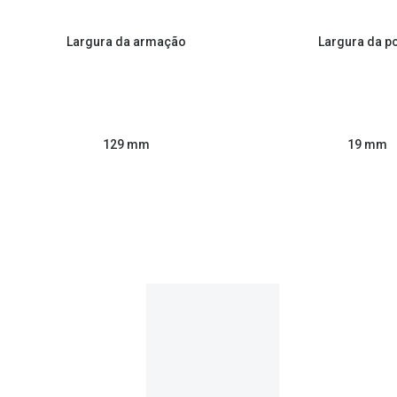
Largura da armação
Largura da p
129 mm
19 mm