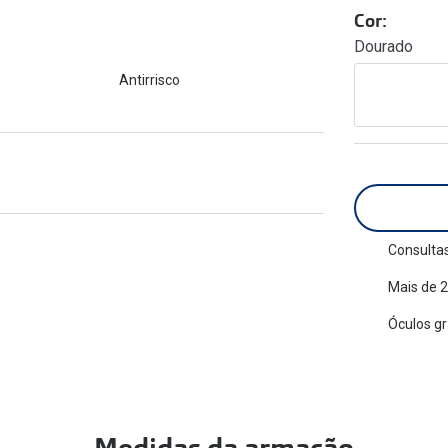
am os meus olhos?
Cor:
Olhar por todos
Adaptáveis à luz
Dourado
Ver todos os artigos
Lentes personalizadas
Antirrisco
Consultas
Mais de 2
Óculos g