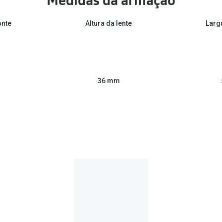
Medidas da armação
onte
Altura da lente
Larg
36 mm