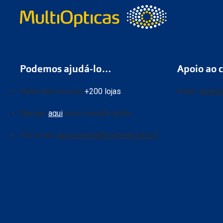
Podemos ajudá-lo…
Apoio ao c
Numa das nossas
+200 lojas
Email:
online
Marque
aqui
uma consulta grátis
Por Email:
apoiocliente@multiopticas.pt