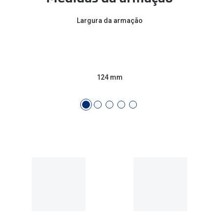
Conselhos
Largura da armação
🆕 Guia de Compras para o formato do seu
rosto
O sol e as crianças
Óculos de sol para todos
124 mm
Lifestyle
Saiba mais sobre as suas marcas favoritas