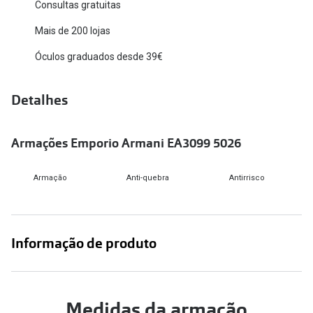
Consultas gratuitas
Versace
Contacto
Mais de 200 lojas
Prada
Marque um
Óculos graduados desde 39€
Todas as marcas
Experimen
Detalhes
Marcas Exclusivas
Escolha as
DbyD
Recomend
Armações Emporio Armani EA3099 5026
Unofficial
+MultiOpt
Armação
Anti-quebra
Antirrisco
Seen
Formatos
Informação de produto
Quadrados
Redondos
Medidas da armação