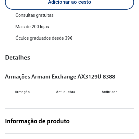
Adicionar ao cesto
Versace
Contacto
Consultas gratuitas
Prada
Marque um
Mais de 200 lojas
Todas as marcas
Experimen
Óculos graduados desde 39€
Marcas Exclusivas
Escolha as
Detalhes
DbyD
Recomend
Unofficial
Armações Armani Exchange AX3129U 8388
+MultiOpt
Seen
Armação
Anti-quebra
Antirrisco
Formatos
Quadrados
Informação de produto
Redondos