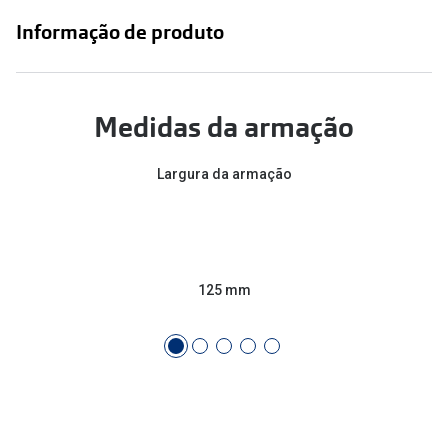
Conselhos
Informação de produto
🆕 Guia de Compras para o formato do seu
rosto
O sol e as crianças
Medidas da armação
Óculos de sol para todos
Largura da armação
Lifestyle
Saiba mais sobre as suas marcas favoritas
125 mm