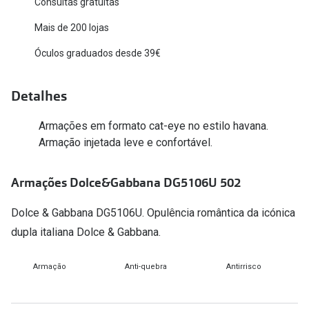
Consultas gratuitas
Versace
Contacto
Mais de 200 lojas
Prada
Óculos graduados desde 39€
Marque um
Todas as marcas
Experimen
Detalhes
Marcas Exclusivas
Escolha as
Armações em formato cat-eye no estilo havana.
DbyD
Recomend
Armação injetada leve e confortável.
Unofficial
+MultiOpt
Armações Dolce&Gabbana DG5106U 502
Seen
Dolce & Gabbana DG5106U. Opulência romântica da icónica
Formatos
dupla italiana Dolce & Gabbana.
Quadrados
Armação
Anti-quebra
Antirrisco
Redondos