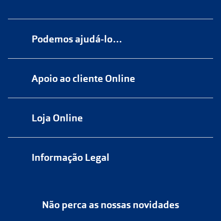
Podemos ajudá-lo…
Numa das nossas
+200 lojas
Apoio ao cliente Online
Marque
aqui
uma consulta grátis
online@multiopticas.pt
Por Email:
apoiocliente@multiopticas.pt
Loja Online
Informação Legal
Política de Privacidade
Não perca as nossas novidades
Política de Cookies