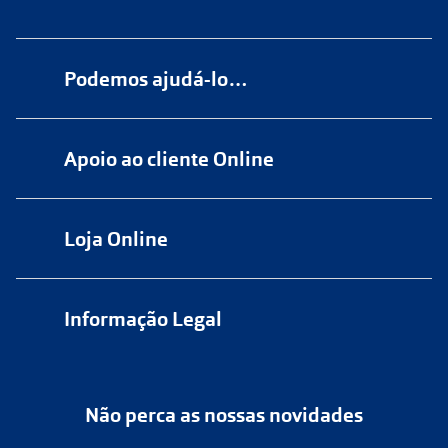
Podemos ajudá-lo…
Numa das nossas
+200 lojas
Apoio ao cliente Online
Marque
aqui
uma consulta grátis
online@multiopticas.pt
Por Email:
apoiocliente@multiopticas.pt
Loja Online
Informação Legal
Política de Privacidade
Não perca as nossas novidades
Política de Cookies