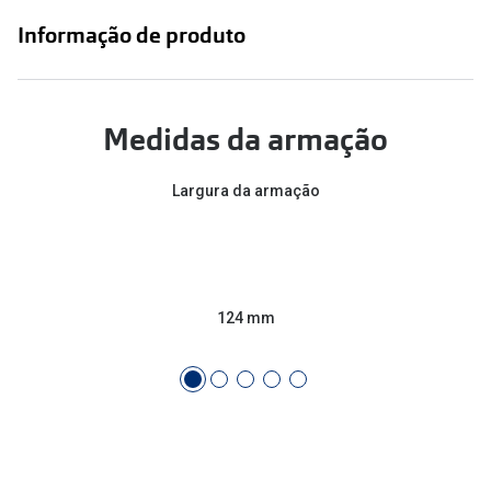
Conselhos
Informação de produto
🆕 Guia de Compras para o formato do seu
rosto
O sol e as crianças
Medidas da armação
Óculos de sol para todos
Largura da armação
Lifestyle
Saiba mais sobre as suas marcas favoritas
124 mm