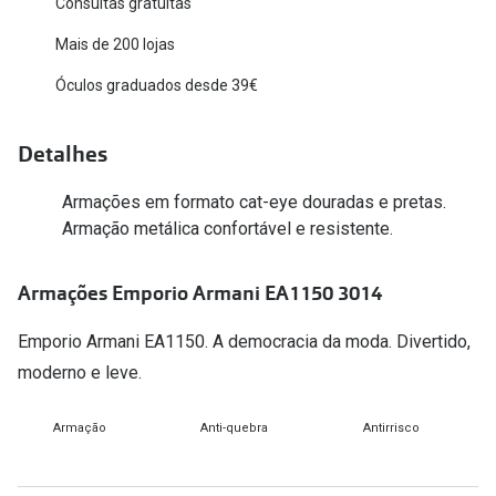
Consultas gratuitas
Versace
Contacto
Mais de 200 lojas
Prada
Óculos graduados desde 39€
Marque um
Todas as marcas
Experimen
Detalhes
Marcas Exclusivas
Escolha as
Armações em formato cat-eye douradas e pretas.
DbyD
Recomend
Armação metálica confortável e resistente.
Unofficial
+MultiOpt
Armações Emporio Armani EA1150 3014
Seen
Emporio Armani EA1150. A democracia da moda. Divertido,
Formatos
moderno e leve.
Quadrados
Armação
Anti-quebra
Antirrisco
Redondos