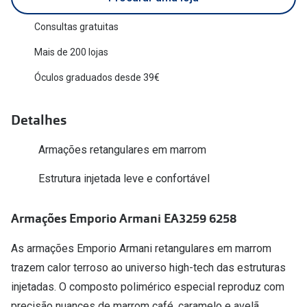
Versace
Contacto
Consultas gratuitas
Prada
Mais de 200 lojas
Marque um
Todas as marcas
Óculos graduados desde 39€
Experimen
Marcas Exclusivas
Escolha as
Detalhes
DbyD
Recomend
Armações retangulares em marrom
Unofficial
+MultiOpt
Estrutura injetada leve e confortável
Seen
Formatos
Armações Emporio Armani EA3259 6258
Quadrados
As armações Emporio Armani retangulares em marrom
trazem calor terroso ao universo high-tech das estruturas
Redondos
injetadas. O composto polimérico especial reproduz com
precisão nuances de marrom café, caramelo e avelã