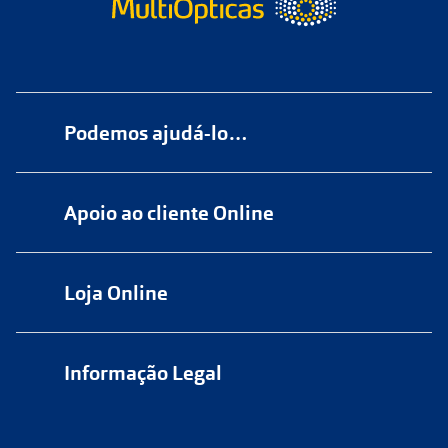
Podemos ajudá-lo…
Numa das nossas
+200 lojas
Apoio ao cliente Online
Marque
aqui
uma consulta grátis
online@multiopticas.pt
Por Email:
apoiocliente@multiopticas.pt
Loja Online
Informação Legal
Política de Privacidade