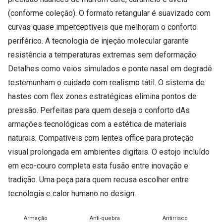
Conselhos
(conforme coleção). O formato retangular é suavizado com
🆕 Guia de Compras para o formato do seu
curvas quase imperceptíveis que melhoram o conforto
rosto
periférico. A tecnologia de injeção molecular garante
O sol e as crianças
resistência a temperaturas extremas sem deformação.
Detalhes como veios simulados e ponte nasal em degradê
Óculos de sol para todos
testemunham o cuidado com realismo tátil. O sistema de
hastes com flex zones estratégicas elimina pontos de
Lifestyle
pressão. Perfeitas para quem deseja o conforto dAs
Saiba mais sobre as suas marcas favoritas
armações tecnológicas com a estética de materiais
naturais. Compatíveis com lentes office para proteção
visual prolongada em ambientes digitais. O estojo incluído
em eco-couro completa esta fusão entre inovação e
tradição. Uma peça para quem recusa escolher entre
tecnologia e calor humano no design.
Armação
Anti-quebra
Antirrisco